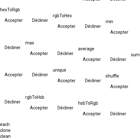
hexToRgb
rgbToHex
Accepter
Décliner
min
Accepter
Décliner
Accepter
max
Décliner
average
Accepter
Décliner
sum
Accepter
Décliner
unique
Accepter
Décliner
shuffle
Accepter
Décliner
Accepter
rgbToHsb
Décliner
hsbToRgb
Accepter
Décliner
Accepter
Décliner
each
clone
clean