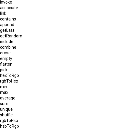
invoke
associate
link
contains
append
getLast
getRandom
include
combine
erase
empty
flatten
pick
hexToRgb
rgbToHex
min
max
average
sum
unique
shuffle
rgbToHsb
hsbToRgb