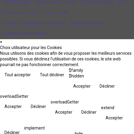
CQP ALS AGEE
Choisir une formation
Mentions légales
CGV
Politique de protection des données
Contrat d'engagement républicain
Règlement intérieur
Politique d’accessibilité
×
Choix utilisateur pour les Cookies
Nous utilisons des cookies afin de vous proposer les meilleurs services
possibles. Si vous déclinez l'utilisation de ces cookies, le site web
pourrait ne pas fonctionner correctement.
$family
Tout accepter
Tout décliner
$hidden
Accepter
Décliner
overloadSetter
overloadGetter
Accepter
Décliner
extend
Accepter
Décliner
Accepter
implement
Décliner
hide