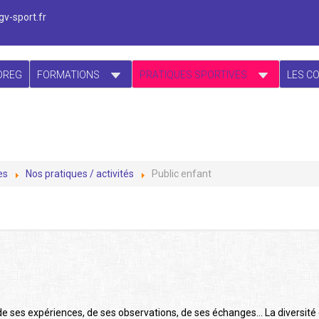
v-sport.fr
OREG
FORMATIONS
PRATIQUES SPORTIVES
LES C
es
Nos pratiques / activités
Public enfant
, de ses expériences, de ses observations, de ses échanges… La diversité