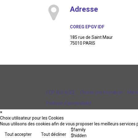
Adresse
COREG EPGV IDF
185 rue de Saint Maur
75010 PARIS
CQP ALS AGEE
Choisir une formation
Menti
Politique d’accessibilité
×
Choix utilisateur pour les Cookies
Nous utilisons des cookies afin de vous proposer les meilleurs services p
$family
Tout accepter
Tout décliner
$hidden