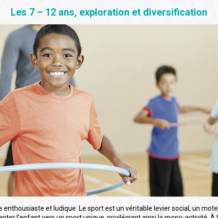
Les 7 – 12 ans, exploration et diversification
 enthousiaste et ludique. Le sport est un véritable levier social, un mot
ienter l’enfant vers un sport unique, privilégiant ainsi la mono-activité. 