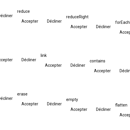
reduce
écliner
reduceRight
Accepter
Décliner
forEac
Accepter
Décliner
Acce
link
ccepter
Décliner
contains
Accepter
Décliner
Accepter
Décli
erase
écliner
empty
Accepter
Décliner
flatten
Accepter
Décliner
Acce