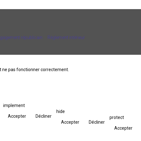
ngagement républicain
Règlement intérieur
ait ne pas fonctionner correctement.
implement
hide
Accepter
Décliner
protect
Accepter
Décliner
Accepter