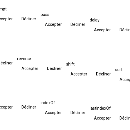
empt
pass
ccepter
Décliner
delay
Accepter
Décliner
Accepter
Décli
reverse
écliner
shift
Accepter
Décliner
sort
Accepter
Décliner
Acce
indexOf
ccepter
Décliner
lastIndexOf
Accepter
Décliner
Accepter
Décli