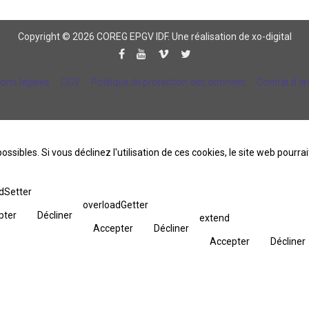
Copyright © 2026 COREG EPGV IDF.
Une réalisation de xo-digital
ons légales
CGV
Politique de protection des données
Contrat d'e
ossibles. Si vous déclinez l'utilisation de ces cookies, le site web pourr
dSetter
overloadGetter
pter
Décliner
extend
Accepter
Décliner
Accepter
Décliner