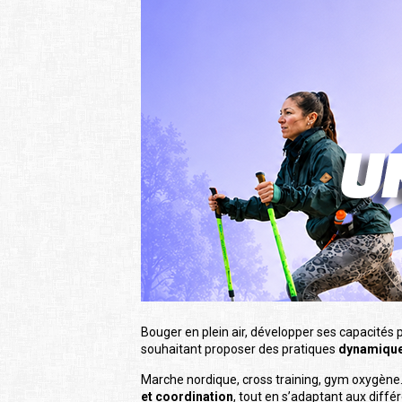
Bouger en plein air, développer ses capacités ph
souhaitant proposer des pratiques
dynamiques
Marche nordique, cross training, gym oxygèn
et coordination
, tout en s’adaptant aux diff