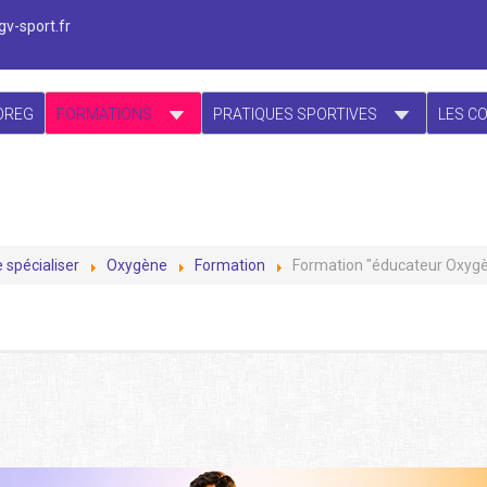
v-sport.fr
OREG
FORMATIONS
PRATIQUES SPORTIVES
LES C
 spécialiser
Oxygène
Formation
Formation "éducateur Oxyg