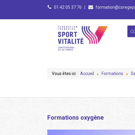
01 42 05 37 76
|
formation@coregepg
C
Vous êtes ici :
Accueil
Formations
Se
Formations oxygène