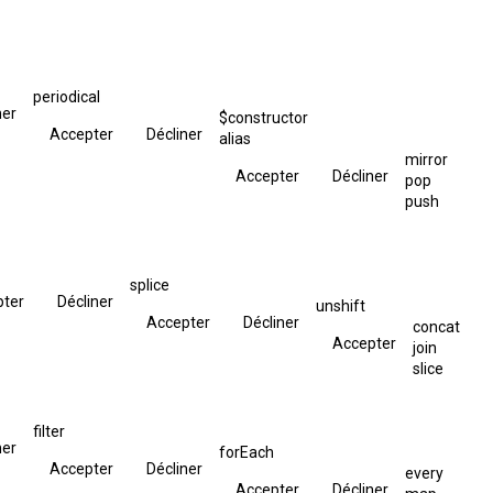
periodical
ner
$constructor
Accepter
Décliner
alias
mirror
Accepter
Décliner
pop
push
splice
pter
Décliner
unshift
Accepter
Décliner
concat
Accepter
join
slice
filter
ner
forEach
Accepter
Décliner
every
Accepter
Décliner