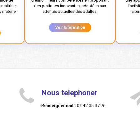
éance de
d’enrichir leurs compétences en proposant
une app
 maitrise
des pratiques innovantes, adaptées aux
l’acti
 matériel
attentes actuelles des adultes.
alte
Voir la formation
Nous telephoner
Renseignement :
01 42 05 37 76