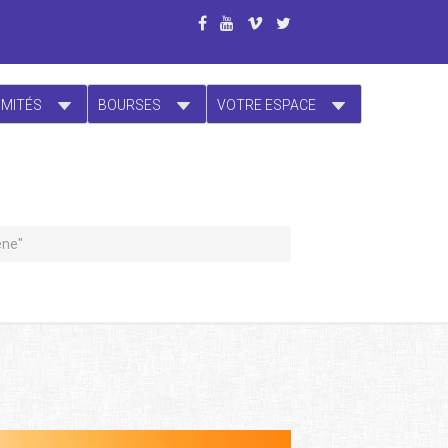
OMITÉS
BOURSES
VOTRE ESPACE
ène"