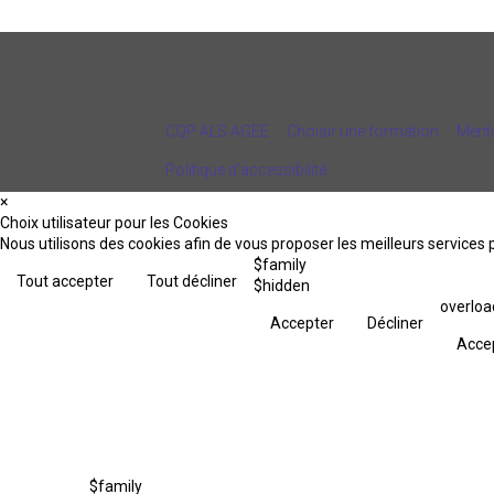
CQP ALS AGEE
Choisir une formation
Menti
Politique d’accessibilité
×
Choix utilisateur pour les Cookies
Nous utilisons des cookies afin de vous proposer les meilleurs services p
$family
Tout accepter
Tout décliner
$hidden
overloa
Accepter
Décliner
Acce
$family