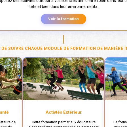
posez des activités outdoor à vos licenciés afin d’être «bien dans leur c
tête et bien dans leur environnement».
Voir la formation
É DE SUIVRE CHAQUE MODULE DE FORMATION DE MANIÈRE I
Santé
Activtés Extérieur
mateurs de
Cette formation permet aux éducateurs
La forma