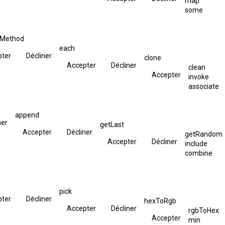
map
some
hMethod
each
pter
Décliner
clone
Accepter
Décliner
clean
Accepter
invoke
associate
append
ner
getLast
Accepter
Décliner
getRandom
Accepter
Décliner
include
combine
pick
pter
Décliner
hexToRgb
Accepter
Décliner
rgbToHex
Accepter
min