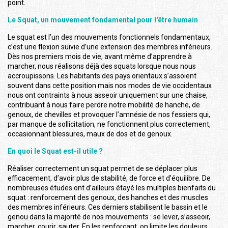
point.
Le Squat, un mouvement fondamental pour l'être humain
Le squat est l’un des mouvements fonctionnels fondamentaux,
c’est une flexion suivie d’une extension des membres inférieurs.
Dès nos premiers mois de vie, avant même d’apprendre à
marcher, nous réalisons déjà des squats lorsque nous nous
accroupissons. Les habitants des pays orientaux s’assoient
souvent dans cette position mais nos modes de vie occidentaux
nous ont contraints à nous asseoir uniquement sur une chaise,
contribuant à nous faire perdre notre mobilité de hanche, de
genoux, de chevilles et provoquer l’amnésie de nos fessiers qui,
par manque de sollicitation, ne fonctionnent plus correctement,
occasionnant blessures, maux de dos et de genoux.
En quoi le Squat est-il utile ?
Réaliser correctement un squat permet de se déplacer plus
efficacement, d’avoir plus de stabilité, de force et d’équilibre. De
nombreuses études ont d’ailleurs étayé les multiples bienfaits du
squat : renforcement des genoux, des hanches et des muscles
des membres inférieurs. Ces derniers stabilisent le bassin et le
genou dans la majorité de nos mouvements : se lever, s’asseoir,
marcher, courir, sauter. En les renforçant, on limite les douleurs