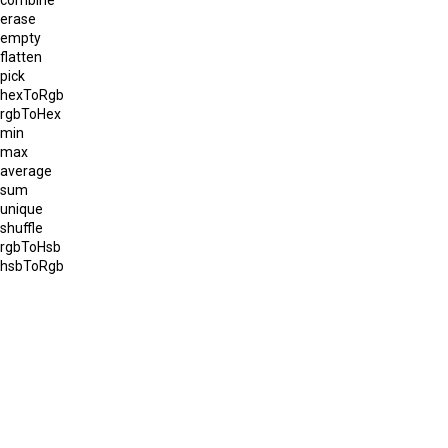
erase
empty
flatten
pick
hexToRgb
rgbToHex
min
max
average
sum
unique
shuffle
rgbToHsb
hsbToRgb