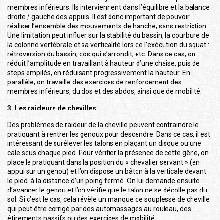
membres inférieurs. Ils interviennent dans l’équilibre et la balance
droite / gauche des appuis. Il est donc important de pouvoir
réaliser l’ensemble des mouvements de hanche, sans restriction.
Une limitation peut influer sur la stabilité du bassin, la courbure de
la colonne vertébrale et sa verticalité lors de l’exécution du squat :
rétroversion du bassin, dos qui s’arrondit, etc. Dans ce cas, on
réduit l’amplitude en travaillant à hauteur d’une chaise, puis de
steps empilés, en réduisant progressivement la hauteur. En
parallèle, on travaille des exercices de renforcement des
membres inférieurs, du dos et des abdos, ainsi que de mobilité.
3. Les raideurs de chevilles
Des problèmes de raideur de la cheville peuvent contraindre le
pratiquant à rentrer les genoux pour descendre. Dans ce cas, il est
intéressant de surélever les talons en plaçant un disque ou une
cale sous chaque pied. Pour vérifier la présence de cette gêne, on
place le pratiquant dans la position du « chevalier servant » (en
appui sur un genou) et l’on dispose un bâton à la verticale devant
le pied, à la distance d’un poing fermé. On lui demande ensuite
d’avancer le genou et l’on vérifie que le talon ne se décolle pas du
sol. Si c’est le cas, cela révèle un manque de souplesse de cheville
qui peut être corrigé par des automassages au rouleau, des
étirements passifs ou des exercices de mobilité.