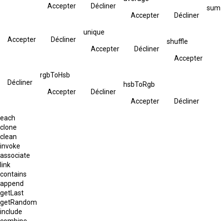
Accepter
Décliner
sum
Accepter
Décliner
unique
Accepter
Décliner
shuffle
Accepter
Décliner
Accepter
rgbToHsb
Décliner
hsbToRgb
Accepter
Décliner
Accepter
Décliner
each
clone
clean
invoke
associate
link
contains
append
getLast
getRandom
include
combine