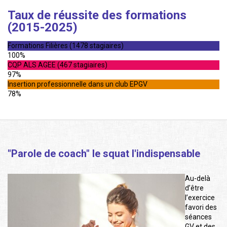
Taux de réussite des formations
(2015-2025)
Formations Filières (1478 stagiaires)
100%
CQP ALS AGEE (467 stagiaires)
97%
Insertion professionnelle dans un club EPGV
78%
"Parole de coach" le squat l'indispensable
Au-delà
d’être
l’exercice
favori des
séances
GV et des