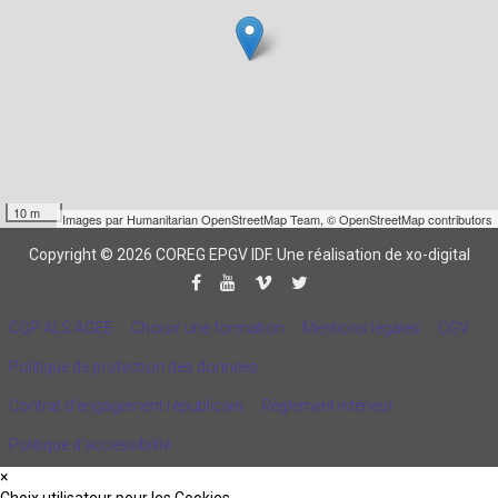
10 m
Images par
Humanitarian OpenStreetMap Team
,
© OpenStreetMap contributors
Copyright © 2026 COREG EPGV IDF.
Une réalisation de xo-digital
CQP ALS AGEE
Choisir une formation
Mentions légales
CGV
Politique de protection des données
Contrat d'engagement républicain
Règlement intérieur
Politique d’accessibilité
×
Choix utilisateur pour les Cookies