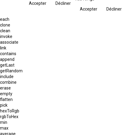
Accepter
Décliner
Accepter
Décliner
each
clone
clean
invoke
associate
link
contains
append
getLast
getRandom
include
combine
erase
empty
flatten
pick
hexToRgb
rgbToHex
min
max
average