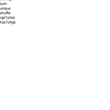
sum
unique
shuffle
rgbToHsb
hsbToRgb