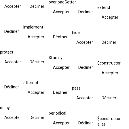
overloadGetter
Accepter
Décliner
extend
Accepter
Décliner
Accepter
implement
Décliner
hide
Accepter
Décliner
Accepter
Décliner
protect
$family
Accepter
Décliner
$constructor
Accepter
Décliner
Accepter
attempt
Décliner
pass
Accepter
Décliner
Accepter
Décliner
delay
periodical
Accepter
Décliner
$constructor
Accepter
Décliner
alias