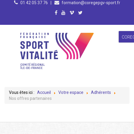
01 42 05 37 76
|
formation@coregepgv-sport.fr
CORE
Vous êtes ici :
Accueil
Votre espace
Adhérents
Nos offres partenaires