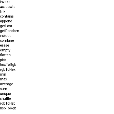
invoke
associate
link
contains
append
getLast
getRandom
include
combine
erase
empty
flatten
pick
hexToRgb
rgbToHex
min
max
average
sum
unique
shuffle
rgbToHsb
hsbToRgb