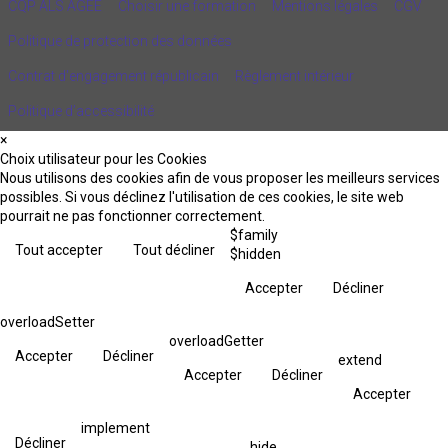
CQP ALS AGEE
Choisir une formation
Mentions légales
CGV
Politique de protection des données
Contrat d'engagement républicain
Règlement intérieur
Politique d’accessibilité
×
Choix utilisateur pour les Cookies
Nous utilisons des cookies afin de vous proposer les meilleurs services
possibles. Si vous déclinez l'utilisation de ces cookies, le site web
pourrait ne pas fonctionner correctement.
$family
Tout accepter
Tout décliner
$hidden
Accepter
Décliner
overloadSetter
overloadGetter
Accepter
Décliner
extend
Accepter
Décliner
Accepter
implement
Décliner
hide