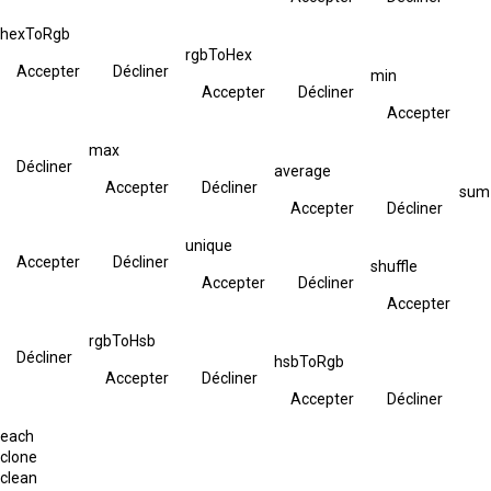
hexToRgb
rgbToHex
Accepter
Décliner
min
Accepter
Décliner
Accepter
max
Décliner
average
Accepter
Décliner
sum
Accepter
Décliner
unique
Accepter
Décliner
shuffle
Accepter
Décliner
Accepter
rgbToHsb
Décliner
hsbToRgb
Accepter
Décliner
Accepter
Décliner
each
clone
clean