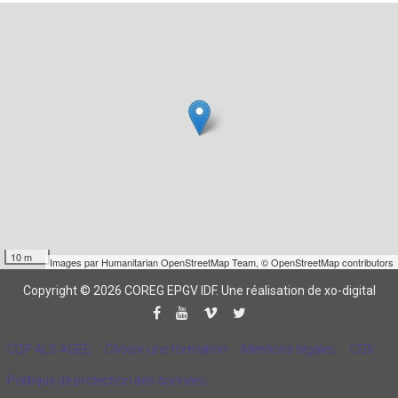
10 m
Images par
Humanitarian OpenStreetMap Team
,
© OpenStreetMap contributors
Copyright © 2026 COREG EPGV IDF.
Une réalisation de xo-digital
CQP ALS AGEE
Choisir une formation
Mentions légales
CGV
Politique de protection des données