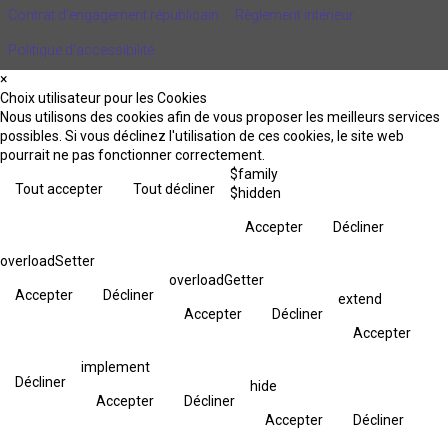
Contrat d'engagement républicain
Règlement intérieur
Politique d’accessibilité
×
Choix utilisateur pour les Cookies
Nous utilisons des cookies afin de vous proposer les meilleurs services
possibles. Si vous déclinez l'utilisation de ces cookies, le site web
pourrait ne pas fonctionner correctement.
$family
Tout accepter
Tout décliner
$hidden
Accepter
Décliner
overloadSetter
overloadGetter
Accepter
Décliner
extend
Accepter
Décliner
Accepter
implement
Décliner
hide
Accepter
Décliner
Accepter
Décliner