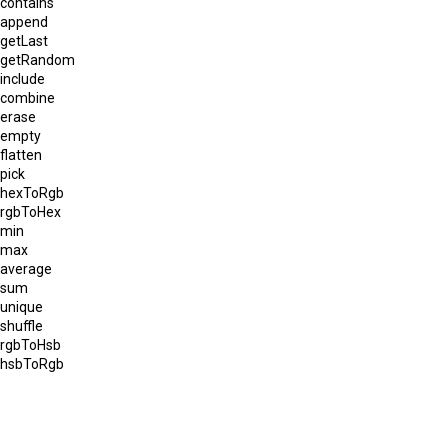
contains
append
getLast
getRandom
include
combine
erase
empty
flatten
pick
hexToRgb
rgbToHex
min
max
average
sum
unique
shuffle
rgbToHsb
hsbToRgb