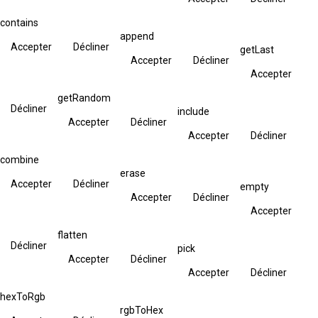
contains
append
Accepter
Décliner
getLast
Accepter
Décliner
Accepter
getRandom
Décliner
include
Accepter
Décliner
Accepter
Décliner
combine
erase
Accepter
Décliner
empty
Accepter
Décliner
Accepter
flatten
Décliner
pick
Accepter
Décliner
Accepter
Décliner
hexToRgb
rgbToHex