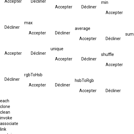
Accepter
Décliner
min
Accepter
Décliner
Accepter
max
Décliner
average
Accepter
Décliner
sum
Accepter
Décliner
unique
Accepter
Décliner
shuffle
Accepter
Décliner
Accepter
rgbToHsb
Décliner
hsbToRgb
Accepter
Décliner
Accepter
Décliner
each
clone
clean
invoke
associate
link