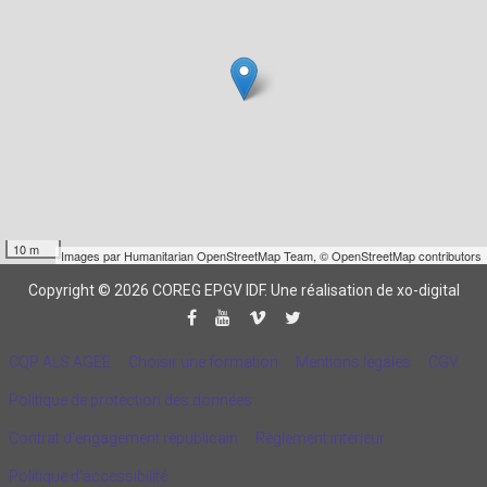
10 m
Images par
Humanitarian OpenStreetMap Team
,
© OpenStreetMap contributors
Copyright © 2026 COREG EPGV IDF.
Une réalisation de xo-digital
CQP ALS AGEE
Choisir une formation
Mentions légales
CGV
Politique de protection des données
Contrat d'engagement républicain
Règlement intérieur
Politique d’accessibilité