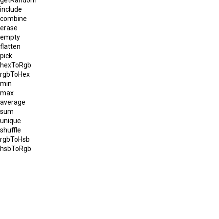
include
combine
erase
empty
flatten
pick
hexToRgb
rgbToHex
min
max
average
sum
unique
shuffle
rgbToHsb
hsbToRgb