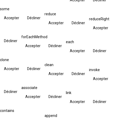
some
reduce
Accepter
Décliner
reduceRight
Accepter
Décliner
Accepter
forEachMethod
Décliner
each
Accepter
Décliner
Accepter
Décliner
clone
clean
Accepter
Décliner
invoke
Accepter
Décliner
Accepter
associate
Décliner
link
Accepter
Décliner
Accepter
Décliner
contains
append