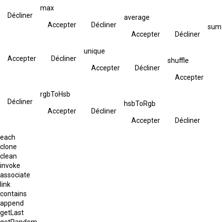
max
Décliner
average
Accepter
Décliner
sum
Accepter
Décliner
unique
Accepter
Décliner
shuffle
Accepter
Décliner
Accepter
rgbToHsb
Décliner
hsbToRgb
Accepter
Décliner
Accepter
Décliner
each
clone
clean
invoke
associate
link
contains
append
getLast
getRandom