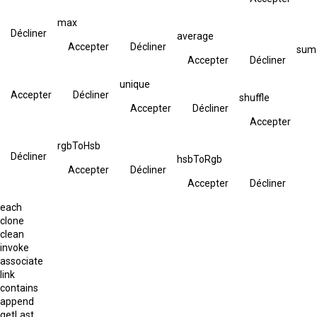
max
Décliner
average
Accepter
Décliner
sum
Accepter
Décliner
unique
Accepter
Décliner
shuffle
Accepter
Décliner
Accepter
rgbToHsb
Décliner
hsbToRgb
Accepter
Décliner
Accepter
Décliner
each
clone
clean
invoke
associate
link
contains
append
getLast