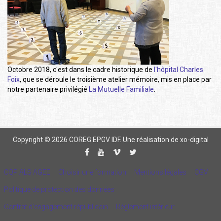
Octobre 2018, c'est dans le cadre historique de
l'hôpital Charles
Foix
, que se déroule le troisième atelier mémoire, mis en place par
notre partenaire privilégié
La Mutuelle Familiale
.
Copyright © 2026 COREG EPGV IDF.
Une réalisation de xo-digital
CQP ALS AGEE
Choisir une formation
Mentions légales
CGV
Politique de protection des données
Contrat d'engagement républicain
Règlement intérieur