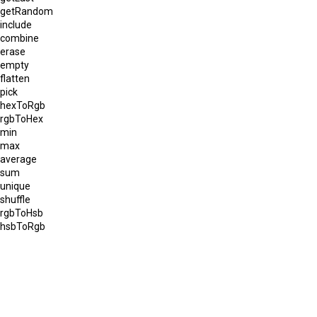
getRandom
include
combine
erase
empty
flatten
pick
hexToRgb
rgbToHex
min
max
average
sum
unique
shuffle
rgbToHsb
hsbToRgb