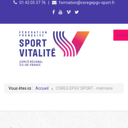
01 42 05 37 76
|
formation@coregepgv-sport.fr
CORE
Vous êtes ici :
Accueil
COREG EPGV SPORT - mémoire