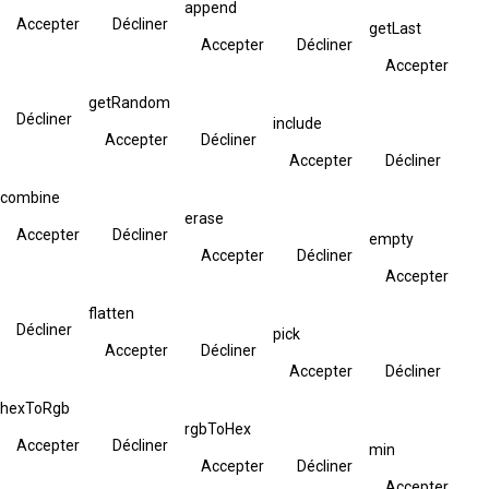
append
Accepter
Décliner
getLast
Accepter
Décliner
Accepter
getRandom
Décliner
include
Accepter
Décliner
Accepter
Décliner
combine
erase
Accepter
Décliner
empty
Accepter
Décliner
Accepter
flatten
Décliner
pick
Accepter
Décliner
Accepter
Décliner
hexToRgb
rgbToHex
Accepter
Décliner
min
Accepter
Décliner
Accepter