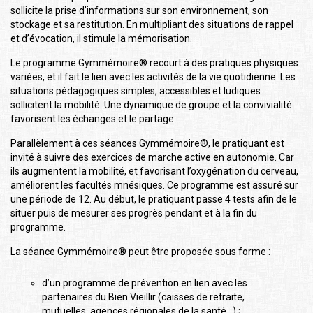
sollicite la prise d’informations sur son environnement, son
stockage et sa restitution. En multipliant des situations de rappel
et d’évocation, il stimule la mémorisation.
Le programme Gymmémoire® recourt à des pratiques physiques
variées, et il fait le lien avec les activités de la vie quotidienne. Les
situations pédagogiques simples, accessibles et ludiques
sollicitent la mobilité. Une dynamique de groupe et la convivialité
favorisent les échanges et le partage.
Parallèlement à ces séances Gymmémoire®, le pratiquant est
invité à suivre des exercices de marche active en autonomie. Car
ils augmentent la mobilité, et favorisant l’oxygénation du cerveau,
améliorent les facultés mnésiques. Ce programme est assuré sur
une période de 12. Au début, le pratiquant passe 4 tests afin de le
situer puis de mesurer ses progrès pendant et à la fin du
programme.
La séance Gymmémoire® peut être proposée sous forme :
d’un programme de prévention en lien avec les
partenaires du Bien Vieillir (caisses de retraite,
mutuelles, agences régionales de la santé…) ;