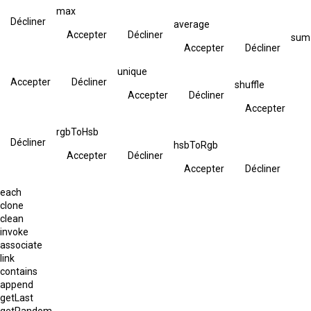
max
Décliner
average
Accepter
Décliner
sum
Accepter
Décliner
unique
Accepter
Décliner
shuffle
Accepter
Décliner
Accepter
rgbToHsb
Décliner
hsbToRgb
Accepter
Décliner
Accepter
Décliner
each
clone
clean
invoke
associate
link
contains
append
getLast
getRandom