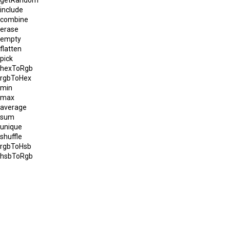
include
combine
erase
empty
flatten
pick
hexToRgb
rgbToHex
min
max
average
sum
unique
shuffle
rgbToHsb
hsbToRgb