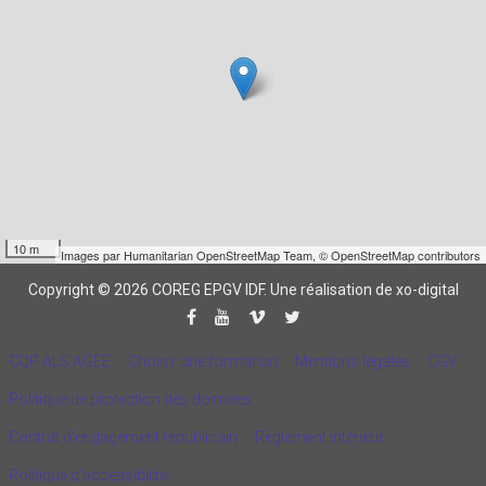
10 m
Images par
Humanitarian OpenStreetMap Team
,
© OpenStreetMap contributors
Copyright © 2026 COREG EPGV IDF.
Une réalisation de xo-digital
CQP ALS AGEE
Choisir une formation
Mentions légales
CGV
Politique de protection des données
Contrat d'engagement républicain
Règlement intérieur
Politique d’accessibilité