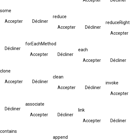
some
reduce
Accepter
Décliner
reduceRight
Accepter
Décliner
Accepter
forEachMethod
Décliner
each
Accepter
Décliner
Accepter
Décliner
clone
clean
Accepter
Décliner
invoke
Accepter
Décliner
Accepter
associate
Décliner
link
Accepter
Décliner
Accepter
Décliner
contains
append