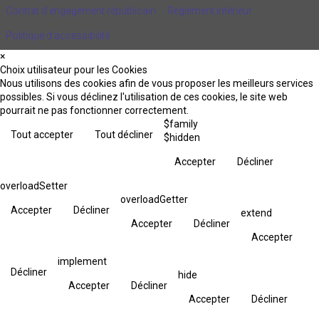
Contrat d'engagement républicain
Règlement intérieur
Politique d’accessibilité
×
Choix utilisateur pour les Cookies
Nous utilisons des cookies afin de vous proposer les meilleurs services
possibles. Si vous déclinez l'utilisation de ces cookies, le site web
pourrait ne pas fonctionner correctement.
$family
Tout accepter
Tout décliner
$hidden
Accepter
Décliner
overloadSetter
overloadGetter
Accepter
Décliner
extend
Accepter
Décliner
Accepter
implement
Décliner
hide
Accepter
Décliner
Accepter
Décliner