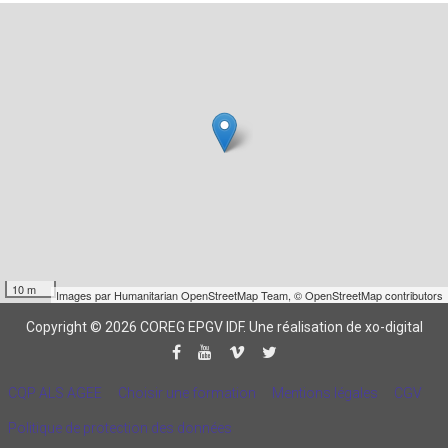
10 m
Images par
Humanitarian OpenStreetMap Team
,
© OpenStreetMap contributors
Copyright © 2026 COREG EPGV IDF.
Une réalisation de xo-digital
CQP ALS AGEE
Choisir une formation
Mentions légales
CGV
Politique de protection des données