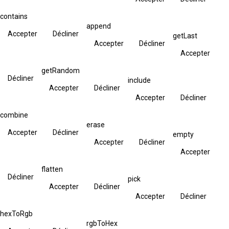
contains
append
Accepter
Décliner
getLast
Accepter
Décliner
Accepter
getRandom
Décliner
include
Accepter
Décliner
Accepter
Décliner
combine
erase
Accepter
Décliner
empty
Accepter
Décliner
Accepter
flatten
Décliner
pick
Accepter
Décliner
Accepter
Décliner
hexToRgb
rgbToHex