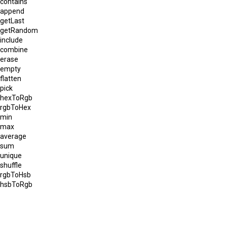
contains
append
getLast
getRandom
include
combine
erase
empty
flatten
pick
hexToRgb
rgbToHex
min
max
average
sum
unique
shuffle
rgbToHsb
hsbToRgb