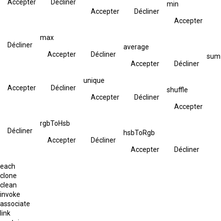
Accepter
Décliner
min
Accepter
Décliner
Accepter
max
Décliner
average
Accepter
Décliner
sum
Accepter
Décliner
unique
Accepter
Décliner
shuffle
Accepter
Décliner
Accepter
rgbToHsb
Décliner
hsbToRgb
Accepter
Décliner
Accepter
Décliner
each
clone
clean
invoke
associate
link