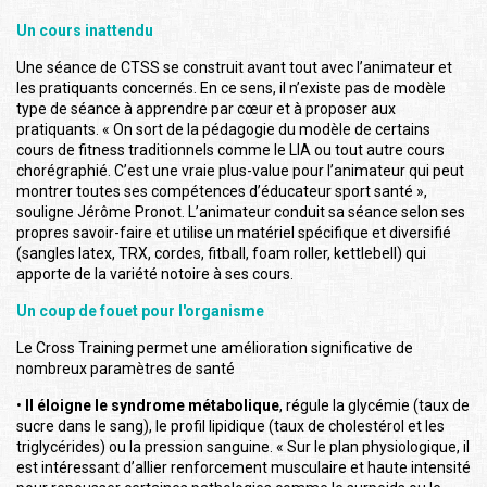
Un cours inattendu
Une séance de CTSS se construit avant tout avec l’animateur et
les pratiquants concernés. En ce sens, il n’existe pas de modèle
type de séance à apprendre par cœur et à proposer aux
pratiquants. « On sort de la pédagogie du modèle de certains
cours de fitness traditionnels comme le LIA ou tout autre cours
chorégraphié. C’est une vraie plus-value pour l’animateur qui peut
montrer toutes ses compétences d’éducateur sport santé »,
souligne Jérôme Pronot. L’animateur conduit sa séance selon ses
propres savoir-faire et utilise un matériel spécifique et diversifié
(sangles latex, TRX, cordes, fitball, foam roller, kettlebell) qui
apporte de la variété notoire à ses cours.
Un coup de fouet pour l'organisme
Le Cross Training permet une amélioration significative de
nombreux paramètres de santé
•
Il éloigne le syndrome métabolique
, régule la glycémie (taux de
sucre dans le sang), le profil lipidique (taux de cholestérol et les
triglycérides) ou la pression sanguine. « Sur le plan physiologique, il
est intéressant d’allier renforcement musculaire et haute intensité