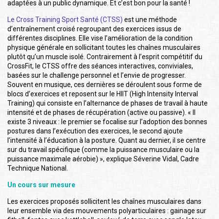
adaptées à un public dynamique. Et c’est bon pour la santé !
Le Cross Training Sport Santé (CTSS)
est une méthode
d’entraînement croisé regroupant des exercices issus de
différentes disciplines. Elle vise l’amélioration de la condition
physique générale en sollicitant toutes les chaînes musculaires
plutôt qu’un muscle isolé. Contrairement à l’esprit compétitif du
CrossFit, le CTSS offre des séances interactives, conviviales,
basées sur le challenge personnel et l’envie de progresser.
Souvent en musique, ces dernières se déroulent sous forme de
blocs d’exercices et reposent sur le HIIT (High Intensity Interval
Training) qui consiste en l’alternance de phases de travail à haute
intensité et de phases de récupération (active ou passive). « Il
existe 3 niveaux : le premier se focalise sur l’adoption des bonnes
postures dans l’exécution des exercices, le second ajoute
l’intensité à l’éducation à la posture. Quant au dernier, il se centre
sur du travail spécifique (comme la puissance musculaire ou la
puissance maximale aérobie) », explique Séverine Vidal, Cadre
Technique National.
Un cours sur mesure
Les exercices proposés sollicitent les chaînes musculaires dans
leur ensemble via des mouvements polyarticulaires : gainage sur