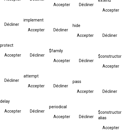
extend
Accepter
Décliner
Accepter
implement
Décliner
hide
Accepter
Décliner
Accepter
Décliner
protect
$family
Accepter
Décliner
$constructor
Accepter
Décliner
Accepter
attempt
Décliner
pass
Accepter
Décliner
Accepter
Décliner
delay
periodical
Accepter
Décliner
$constructor
Accepter
Décliner
alias
Accepter