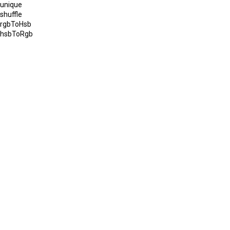
unique
shuffle
rgbToHsb
hsbToRgb