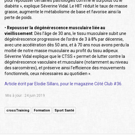
pour repousser certaines pathologies comme le surpoids ou le
diabète », explique Séverine Vidal. Le HIIT réduit le taux de masse
grasse, augmente le métabolisme de base et favorise ainsi la
perte de poids.
•
Repousser la dégénérescence musculaire liée au
vieillissement
: Dès l’âge de 30 ans, le tissu musculaire subit une
dégénérescence progressive de l’ordre de 3 à 8% par décennie,
avec une accélération dès 50 ans, et à 70 ans nous avons perdu la
moitié de notre masse musculaire au profit du tissu adipeux.
Séverine Vidal explique que le CTSS « permet de lutter contre la
dégénérescence vasculaire et musculaire (notamment au niveau
des sarcomères), et préserve ainsi l’efficience des mouvements
fonctionnels, ceux nécessaires au quotidien ».
Article écrit par Elodie Sillaro, pour le magazine Côté Club #36.
Mis à jour : 24 juin 2019
crossTraining
Formation
Sport Santé