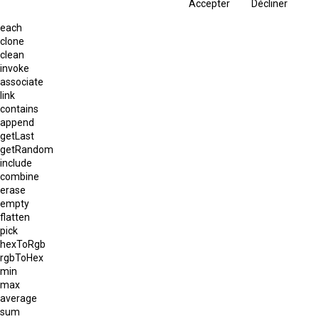
Accepter
Décliner
each
clone
clean
invoke
associate
link
contains
append
getLast
getRandom
include
combine
erase
empty
flatten
pick
hexToRgb
rgbToHex
min
max
average
sum