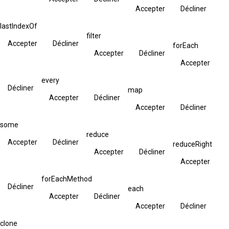
Accepter
Décliner
lastIndexOf
filter
Accepter
Décliner
forEach
Accepter
Décliner
Accepter
every
Décliner
map
Accepter
Décliner
Accepter
Décliner
some
reduce
Accepter
Décliner
reduceRight
Accepter
Décliner
Accepter
forEachMethod
Décliner
each
Accepter
Décliner
Accepter
Décliner
clone