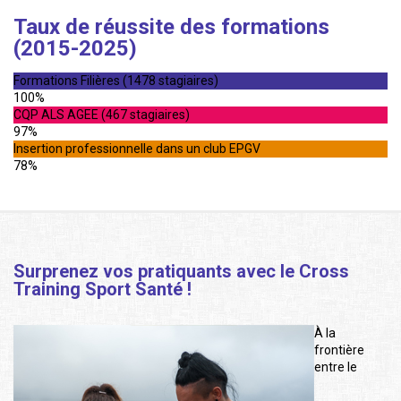
Taux de réussite des formations
(2015-2025)
Formations Filières (1478 stagiaires)
100%
CQP ALS AGEE (467 stagiaires)
97%
Insertion professionnelle dans un club EPGV
78%
Surprenez vos pratiquants avec le Cross
Training Sport Santé !
À la
frontière
entre le