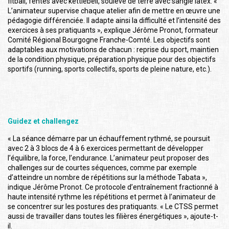
fitball, fentes avec kettlebell, soulevé de terre avec sangle latex. «
L’animateur supervise chaque atelier afin de mettre en œuvre une
pédagogie différenciée. Il adapte ainsi la difficulté et l’intensité des
exercices à ses pratiquants », explique Jérôme Pronot, formateur
Comité Régional Bourgogne Franche-Comté. Les objectifs sont
adaptables aux motivations de chacun : reprise du sport, maintien
de la condition physique, préparation physique pour des objectifs
sportifs (running, sports collectifs, sports de pleine nature, etc.).
Guidez et challengez
« La séance démarre par un échauffement rythmé, se poursuit
avec 2 à 3 blocs de 4 à 6 exercices permettant de développer
l’équilibre, la force, l’endurance. L’animateur peut proposer des
challenges sur de courtes séquences, comme par exemple
d’atteindre un nombre de répétitions sur la méthode Tabata »,
indique Jérôme Pronot. Ce protocole d’entraînement fractionné à
haute intensité rythme les répétitions et permet à l’animateur de
se concentrer sur les postures des pratiquants. « Le CTSS permet
aussi de travailler dans toutes les filières énergétiques », ajoute-t-
il.