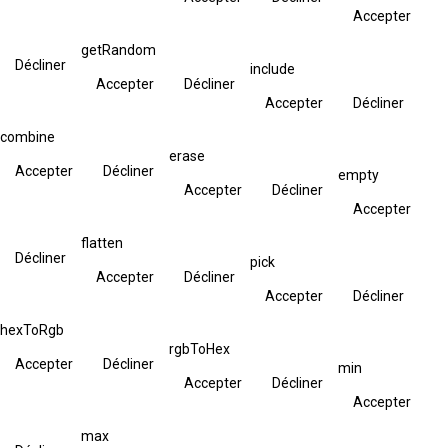
Accepter
getRandom
Décliner
include
Accepter
Décliner
Accepter
Décliner
combine
erase
Accepter
Décliner
empty
Accepter
Décliner
Accepter
flatten
Décliner
pick
Accepter
Décliner
Accepter
Décliner
hexToRgb
rgbToHex
Accepter
Décliner
min
Accepter
Décliner
Accepter
max