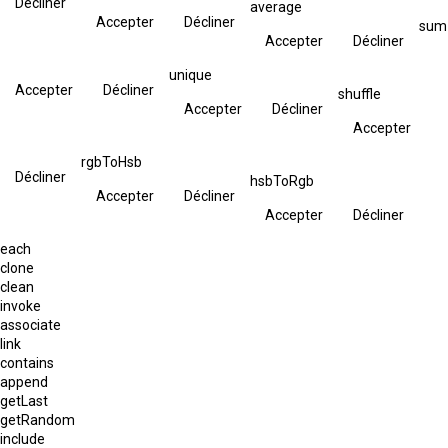
Décliner
average
Accepter
Décliner
sum
Accepter
Décliner
unique
Accepter
Décliner
shuffle
Accepter
Décliner
Accepter
rgbToHsb
Décliner
hsbToRgb
Accepter
Décliner
Accepter
Décliner
each
clone
clean
invoke
associate
link
contains
append
getLast
getRandom
include