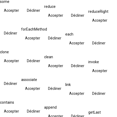
some
reduce
Accepter
Décliner
reduceRight
Accepter
Décliner
Accepter
forEachMethod
Décliner
each
Accepter
Décliner
Accepter
Décliner
clone
clean
Accepter
Décliner
invoke
Accepter
Décliner
Accepter
associate
Décliner
link
Accepter
Décliner
Accepter
Décliner
contains
append
Accepter
Décliner
getLast
Accepter
Décliner