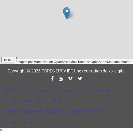
10 m
Images par
Humanitarian OpenStreetMap Team
,
© OpenStreetMap contributors
Copyright © 2026 COREG EPGV IDF.
Une réalisation de xo-digital
CQP ALS AGEE
Choisir une formation
Mentions légales
CGV
Politique de protection des données
Contrat d'engagement républicain
Règlement intérieur
Politique d’accessibilité
×