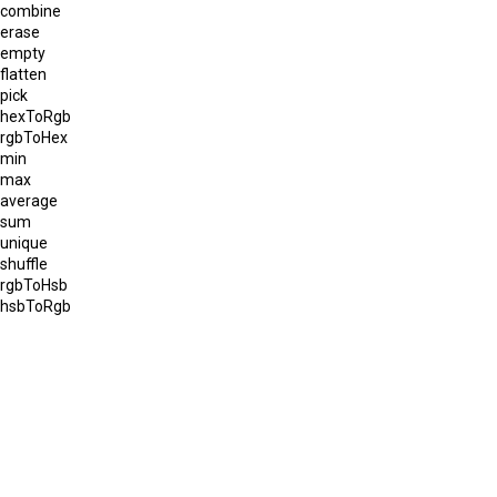
combine
erase
empty
flatten
pick
hexToRgb
rgbToHex
min
max
average
sum
unique
shuffle
rgbToHsb
hsbToRgb