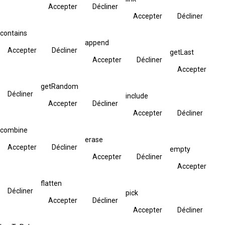
Accepter
Décliner
Accepter
Décliner
contains
append
Accepter
Décliner
getLast
Accepter
Décliner
Accepter
getRandom
Décliner
include
Accepter
Décliner
Accepter
Décliner
combine
erase
Accepter
Décliner
empty
Accepter
Décliner
Accepter
flatten
Décliner
pick
Accepter
Décliner
Accepter
Décliner