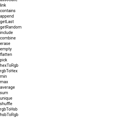
link
contains
append
getLast
getRandom
include
combine
erase
empty
flatten
pick
hexToRgb
rgbToHex
min
max
average
sum
unique
shuffle
rgbToHsb
hsbToRgb