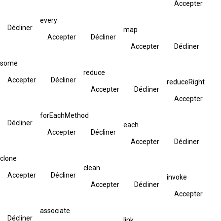
Accepter
every
Décliner
map
Accepter
Décliner
Accepter
Décliner
some
reduce
Accepter
Décliner
reduceRight
Accepter
Décliner
Accepter
forEachMethod
Décliner
each
Accepter
Décliner
Accepter
Décliner
clone
clean
Accepter
Décliner
invoke
Accepter
Décliner
Accepter
associate
Décliner
link