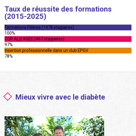
Taux de réussite des formations
(2015-2025)
Formations Filières (1478 stagiaires)
100%
CQP ALS AGEE (467 stagiaires)
97%
Insertion professionnelle dans un club EPGV
78%
Mieux vivre avec le diabète