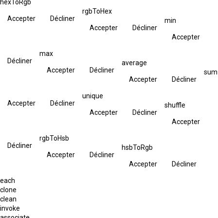
hexToRgb
rgbToHex
Accepter
Décliner
min
Accepter
Décliner
Accepter
max
Décliner
average
Accepter
Décliner
sum
Accepter
Décliner
unique
Accepter
Décliner
shuffle
Accepter
Décliner
Accepter
rgbToHsb
Décliner
hsbToRgb
Accepter
Décliner
Accepter
Décliner
each
clone
clean
invoke
associate