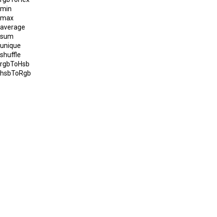
min
max
average
sum
unique
shuffle
rgbToHsb
hsbToRgb