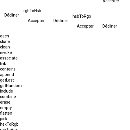
Accepter
rgbToHsb
Décliner
hsbToRgb
Accepter
Décliner
Accepter
Décliner
each
clone
clean
invoke
associate
link
contains
append
getLast
getRandom
include
combine
erase
empty
flatten
pick
hexToRgb
rgbToHex