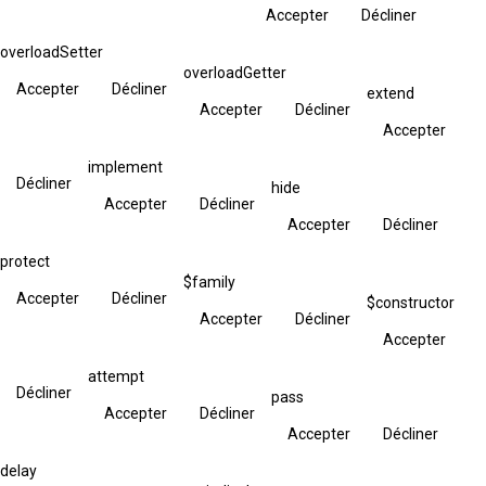
Accepter
Décliner
overloadSetter
overloadGetter
Accepter
Décliner
extend
Accepter
Décliner
Accepter
implement
Décliner
hide
Accepter
Décliner
Accepter
Décliner
protect
$family
Accepter
Décliner
$constructor
Accepter
Décliner
Accepter
attempt
Décliner
pass
Accepter
Décliner
Accepter
Décliner
delay