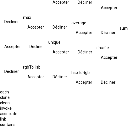
Accepter
Décliner
Accepter
max
Décliner
average
Accepter
Décliner
sum
Accepter
Décliner
unique
Accepter
Décliner
shuffle
Accepter
Décliner
Accepter
rgbToHsb
Décliner
hsbToRgb
Accepter
Décliner
Accepter
Décliner
each
clone
clean
invoke
associate
link
contains