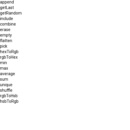
append
getLast
getRandom
include
combine
erase
empty
flatten
pick
hexToRgb
rgbToHex
min
max
average
sum
unique
shuffle
rgbToHsb
hsbToRgb