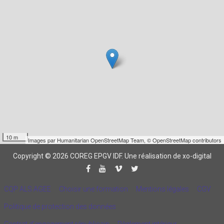
10 m
Images par
Humanitarian OpenStreetMap Team
,
© OpenStreetMap contributors
Copyright © 2026 COREG EPGV IDF.
Une réalisation de xo-digital
CQP ALS AGEE
Choisir une formation
Mentions légales
CGV
Politique de protection des données
Contrat d'engagement républicain
Règlement intérieur