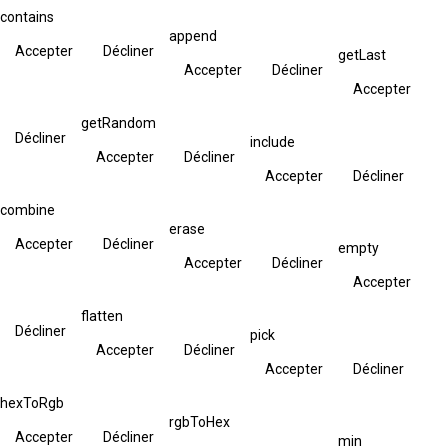
contains
append
Accepter
Décliner
getLast
Accepter
Décliner
Accepter
getRandom
Décliner
include
Accepter
Décliner
Accepter
Décliner
combine
erase
Accepter
Décliner
empty
Accepter
Décliner
Accepter
flatten
Décliner
pick
Accepter
Décliner
Accepter
Décliner
hexToRgb
rgbToHex
Accepter
Décliner
min