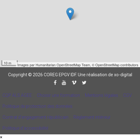
10 m
Images par
Humanitarian OpenStreetMap Team
,
© OpenStreetMap contributors
Copyright © 2026 COREG EPGV IDF.
Une réalisation de xo-digital
CQP ALS AGEE
Choisir une formation
Mentions légales
CGV
Politique de protection des données
Contrat d'engagement républicain
Règlement intérieur
Politique d’accessibilité
×