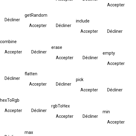
Accepter
getRandom
Décliner
include
Accepter
Décliner
Accepter
Décliner
combine
erase
Accepter
Décliner
empty
Accepter
Décliner
Accepter
flatten
Décliner
pick
Accepter
Décliner
Accepter
Décliner
hexToRgb
rgbToHex
Accepter
Décliner
min
Accepter
Décliner
Accepter
max