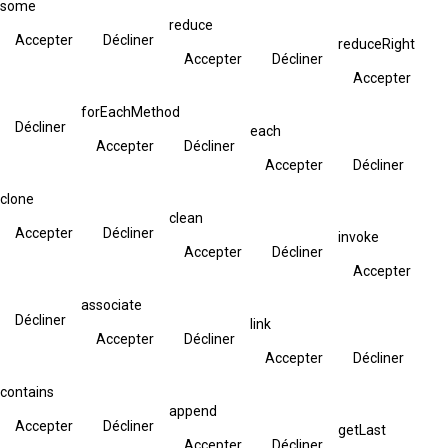
some
reduce
Accepter
Décliner
reduceRight
Accepter
Décliner
Accepter
forEachMethod
Décliner
each
Accepter
Décliner
Accepter
Décliner
clone
clean
Accepter
Décliner
invoke
Accepter
Décliner
Accepter
associate
Décliner
link
Accepter
Décliner
Accepter
Décliner
contains
append
Accepter
Décliner
getLast
Accepter
Décliner