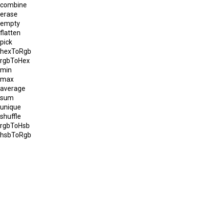
combine
erase
empty
flatten
pick
hexToRgb
rgbToHex
min
max
average
sum
unique
shuffle
rgbToHsb
hsbToRgb