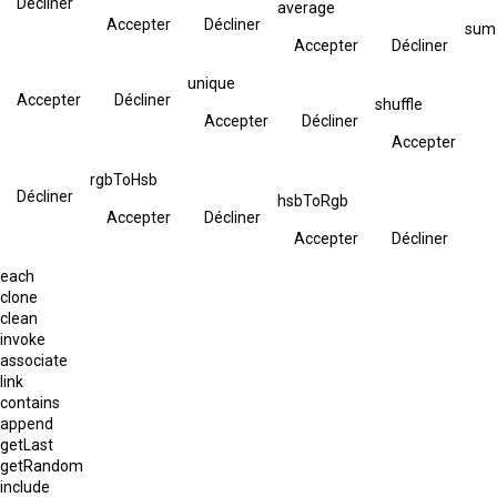
Décliner
average
Accepter
Décliner
sum
Accepter
Décliner
unique
Accepter
Décliner
shuffle
Accepter
Décliner
Accepter
rgbToHsb
Décliner
hsbToRgb
Accepter
Décliner
Accepter
Décliner
each
clone
clean
invoke
associate
link
contains
append
getLast
getRandom
include