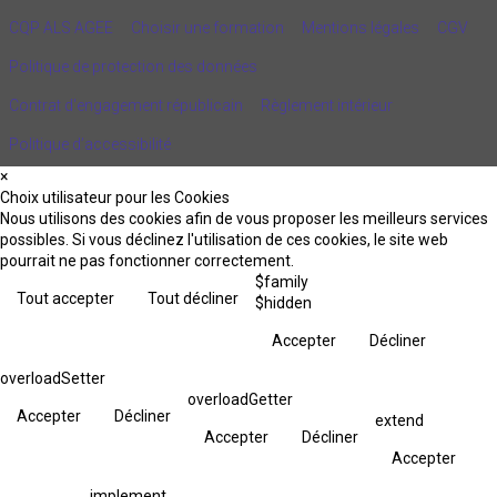
CQP ALS AGEE
Choisir une formation
Mentions légales
CGV
Politique de protection des données
Contrat d'engagement républicain
Règlement intérieur
Politique d’accessibilité
×
Choix utilisateur pour les Cookies
Nous utilisons des cookies afin de vous proposer les meilleurs services
possibles. Si vous déclinez l'utilisation de ces cookies, le site web
pourrait ne pas fonctionner correctement.
$family
Tout accepter
Tout décliner
$hidden
Accepter
Décliner
overloadSetter
overloadGetter
Accepter
Décliner
extend
Accepter
Décliner
Accepter
implement