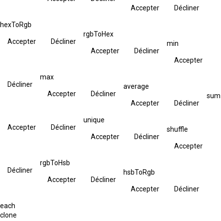
Accepter
Décliner
hexToRgb
rgbToHex
Accepter
Décliner
min
Accepter
Décliner
Accepter
max
Décliner
average
Accepter
Décliner
sum
Accepter
Décliner
unique
Accepter
Décliner
shuffle
Accepter
Décliner
Accepter
rgbToHsb
Décliner
hsbToRgb
Accepter
Décliner
Accepter
Décliner
each
clone