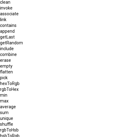
clean
invoke
associate
link
contains
append
getLast
getRandom
include
combine
erase
empty
flatten
pick
hexToRgb
rgbToHex
min
max
average
sum
unique
shuffle
rgbToHsb
hsbToRgb