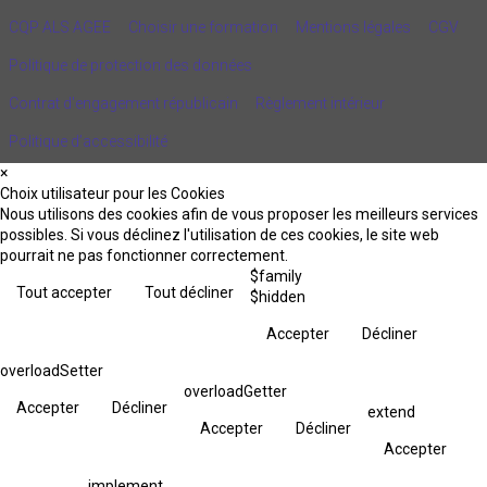
CQP ALS AGEE
Choisir une formation
Mentions légales
CGV
Politique de protection des données
Contrat d'engagement républicain
Règlement intérieur
Politique d’accessibilité
×
Choix utilisateur pour les Cookies
Nous utilisons des cookies afin de vous proposer les meilleurs services
possibles. Si vous déclinez l'utilisation de ces cookies, le site web
pourrait ne pas fonctionner correctement.
$family
Tout accepter
Tout décliner
$hidden
Accepter
Décliner
overloadSetter
overloadGetter
Accepter
Décliner
extend
Accepter
Décliner
Accepter
implement