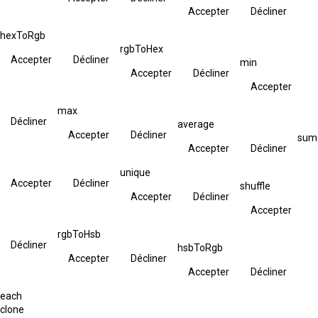
Accepter
Décliner
hexToRgb
rgbToHex
Accepter
Décliner
min
Accepter
Décliner
Accepter
max
Décliner
average
Accepter
Décliner
sum
Accepter
Décliner
unique
Accepter
Décliner
shuffle
Accepter
Décliner
Accepter
rgbToHsb
Décliner
hsbToRgb
Accepter
Décliner
Accepter
Décliner
each
clone