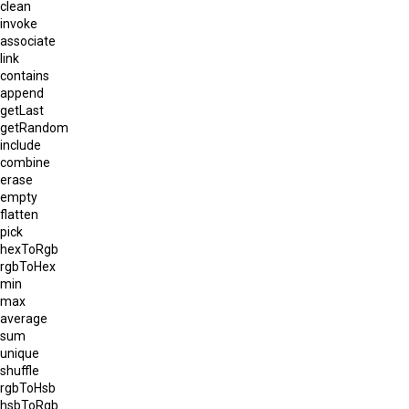
clean
invoke
associate
link
contains
append
getLast
getRandom
include
combine
erase
empty
flatten
pick
hexToRgb
rgbToHex
min
max
average
sum
unique
shuffle
rgbToHsb
hsbToRgb