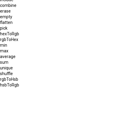
combine
erase
empty
flatten
pick
hexToRgb
rgbToHex
min
max
average
sum
unique
shuffle
rgbToHsb
hsbToRgb