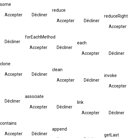
some
reduce
Accepter
Décliner
reduceRight
Accepter
Décliner
Accepter
forEachMethod
Décliner
each
Accepter
Décliner
Accepter
Décliner
clone
clean
Accepter
Décliner
invoke
Accepter
Décliner
Accepter
associate
Décliner
link
Accepter
Décliner
Accepter
Décliner
contains
append
Accepter
Décliner
getLast