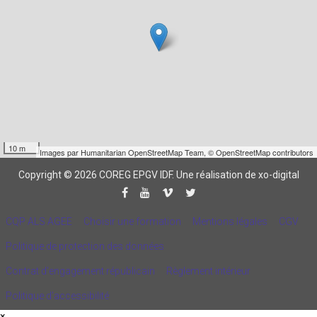
10 m
Images par
Humanitarian OpenStreetMap Team
,
© OpenStreetMap contributors
Copyright © 2026 COREG EPGV IDF.
Une réalisation de xo-digital
CQP ALS AGEE
Choisir une formation
Mentions légales
CGV
Politique de protection des données
Contrat d'engagement républicain
Règlement intérieur
Politique d’accessibilité
×