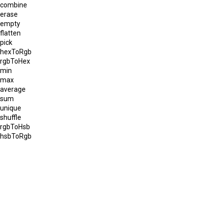
combine
erase
empty
flatten
pick
hexToRgb
rgbToHex
min
max
average
sum
unique
shuffle
rgbToHsb
hsbToRgb