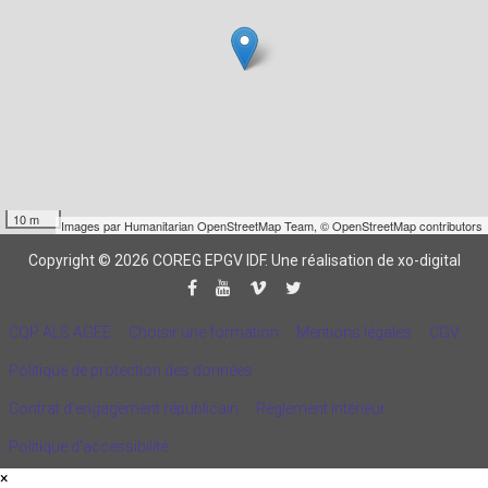
10 m
Images par
Humanitarian OpenStreetMap Team
,
© OpenStreetMap contributors
Copyright © 2026 COREG EPGV IDF.
Une réalisation de xo-digital
CQP ALS AGEE
Choisir une formation
Mentions légales
CGV
Politique de protection des données
Contrat d'engagement républicain
Règlement intérieur
Politique d’accessibilité
×