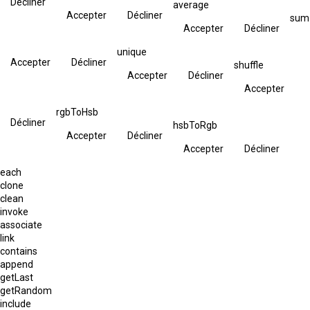
Décliner
average
Accepter
Décliner
sum
Accepter
Décliner
unique
Accepter
Décliner
shuffle
Accepter
Décliner
Accepter
rgbToHsb
Décliner
hsbToRgb
Accepter
Décliner
Accepter
Décliner
each
clone
clean
invoke
associate
link
contains
append
getLast
getRandom
include