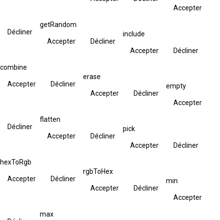
Accepter
getRandom
Décliner
include
Accepter
Décliner
Accepter
Décliner
combine
erase
Accepter
Décliner
empty
Accepter
Décliner
Accepter
flatten
Décliner
pick
Accepter
Décliner
Accepter
Décliner
hexToRgb
rgbToHex
Accepter
Décliner
min
Accepter
Décliner
Accepter
max