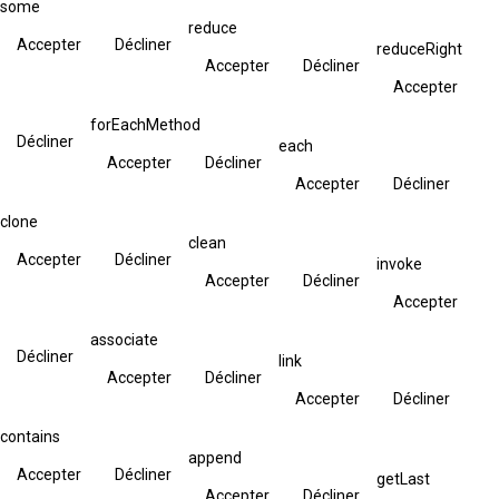
some
reduce
Accepter
Décliner
reduceRight
Accepter
Décliner
Accepter
forEachMethod
Décliner
each
Accepter
Décliner
Accepter
Décliner
clone
clean
Accepter
Décliner
invoke
Accepter
Décliner
Accepter
associate
Décliner
link
Accepter
Décliner
Accepter
Décliner
contains
append
Accepter
Décliner
getLast
Accepter
Décliner