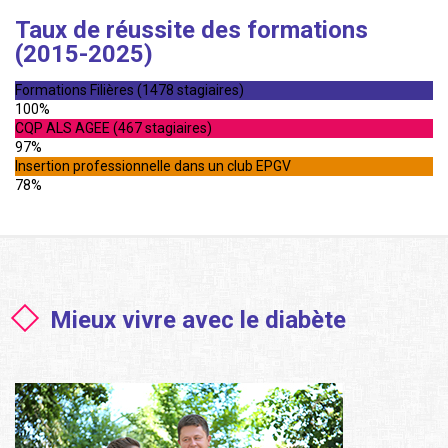
Taux de réussite des formations
(2015-2025)
Formations Filières (1478 stagiaires)
100%
CQP ALS AGEE (467 stagiaires)
97%
Insertion professionnelle dans un club EPGV
78%
Mieux vivre avec le diabète