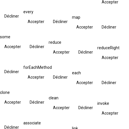
Accepter
every
Décliner
map
Accepter
Décliner
Accepter
Décliner
some
reduce
Accepter
Décliner
reduceRight
Accepter
Décliner
Accepter
forEachMethod
Décliner
each
Accepter
Décliner
Accepter
Décliner
clone
clean
Accepter
Décliner
invoke
Accepter
Décliner
Accepter
associate
Décliner
link