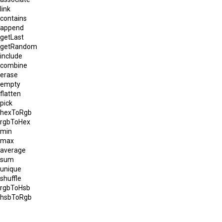
link
contains
append
getLast
getRandom
include
combine
erase
empty
flatten
pick
hexToRgb
rgbToHex
min
max
average
sum
unique
shuffle
rgbToHsb
hsbToRgb