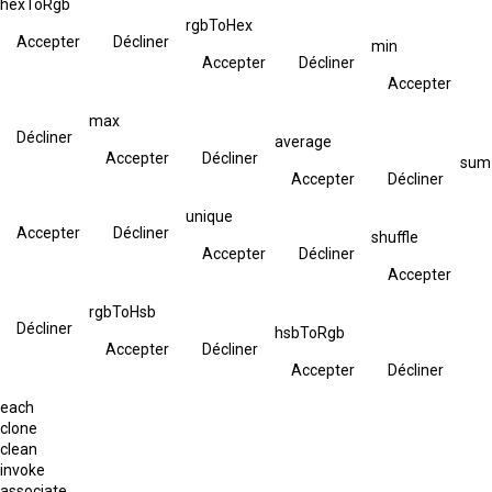
hexToRgb
rgbToHex
Accepter
Décliner
min
Accepter
Décliner
Accepter
max
Décliner
average
Accepter
Décliner
sum
Accepter
Décliner
unique
Accepter
Décliner
shuffle
Accepter
Décliner
Accepter
rgbToHsb
Décliner
hsbToRgb
Accepter
Décliner
Accepter
Décliner
each
clone
clean
invoke
associate