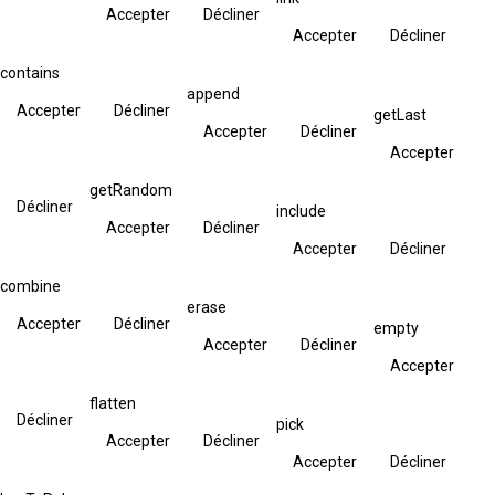
Accepter
Décliner
Accepter
Décliner
contains
append
Accepter
Décliner
getLast
Accepter
Décliner
Accepter
getRandom
Décliner
include
Accepter
Décliner
Accepter
Décliner
combine
erase
Accepter
Décliner
empty
Accepter
Décliner
Accepter
flatten
Décliner
pick
Accepter
Décliner
Accepter
Décliner