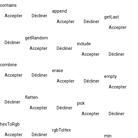
contains
append
Accepter
Décliner
getLast
Accepter
Décliner
Accepter
getRandom
Décliner
include
Accepter
Décliner
Accepter
Décliner
combine
erase
Accepter
Décliner
empty
Accepter
Décliner
Accepter
flatten
Décliner
pick
Accepter
Décliner
Accepter
Décliner
hexToRgb
rgbToHex
Accepter
Décliner
min