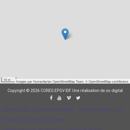
10 m
Images par
Humanitarian OpenStreetMap Team
,
© OpenStreetMap contributors
Copyright © 2026 COREG EPGV IDF.
Une réalisation de xo-digital
CQP ALS AGEE
Choisir une formation
Mentions légales
CGV
Politique de protection des données
Contrat d'engagement républicain
Règlement intérieur