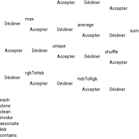
Accepter
Décliner
Accepter
max
Décliner
average
Accepter
Décliner
sum
Accepter
Décliner
unique
Accepter
Décliner
shuffle
Accepter
Décliner
Accepter
rgbToHsb
Décliner
hsbToRgb
Accepter
Décliner
Accepter
Décliner
each
clone
clean
invoke
associate
link
contains