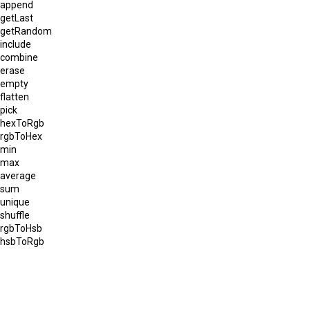
append
getLast
getRandom
include
combine
erase
empty
flatten
pick
hexToRgb
rgbToHex
min
max
average
sum
unique
shuffle
rgbToHsb
hsbToRgb