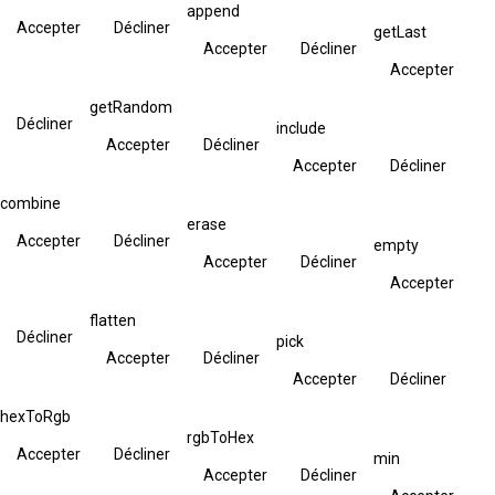
append
Accepter
Décliner
getLast
Accepter
Décliner
Accepter
getRandom
Décliner
include
Accepter
Décliner
Accepter
Décliner
combine
erase
Accepter
Décliner
empty
Accepter
Décliner
Accepter
flatten
Décliner
pick
Accepter
Décliner
Accepter
Décliner
hexToRgb
rgbToHex
Accepter
Décliner
min
Accepter
Décliner