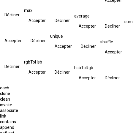
Accepter
max
Décliner
average
Accepter
Décliner
sum
Accepter
Décliner
unique
Accepter
Décliner
shuffle
Accepter
Décliner
Accepter
rgbToHsb
Décliner
hsbToRgb
Accepter
Décliner
Accepter
Décliner
each
clone
clean
invoke
associate
link
contains
append
getLast