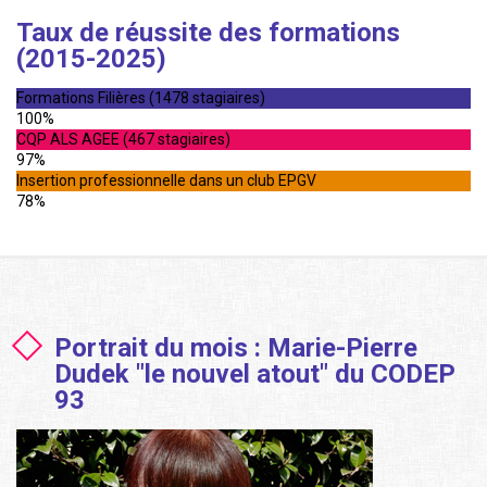
Taux de réussite des formations
(2015-2025)
Formations Filières (1478 stagiaires)
100%
CQP ALS AGEE (467 stagiaires)
97%
Insertion professionnelle dans un club EPGV
78%
Portrait du mois : Marie-Pierre
Dudek "le nouvel atout" du CODEP
93