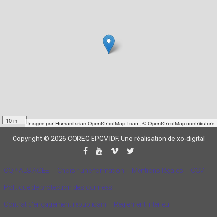
10 m
Images par
Humanitarian OpenStreetMap Team
,
© OpenStreetMap contributors
Copyright © 2026 COREG EPGV IDF.
Une réalisation de xo-digital
CQP ALS AGEE
Choisir une formation
Mentions légales
CGV
Politique de protection des données
Contrat d'engagement républicain
Règlement intérieur