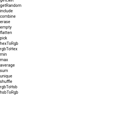
getRandom
include
combine
erase
empty
flatten
pick
hexToRgb
rgbToHex
min
max
average
sum
unique
shuffle
rgbToHsb
hsbToRgb