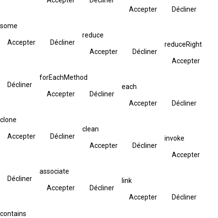
Accepter
Décliner
some
reduce
Accepter
Décliner
reduceRight
Accepter
Décliner
Accepter
forEachMethod
Décliner
each
Accepter
Décliner
Accepter
Décliner
clone
clean
Accepter
Décliner
invoke
Accepter
Décliner
Accepter
associate
Décliner
link
Accepter
Décliner
Accepter
Décliner
contains