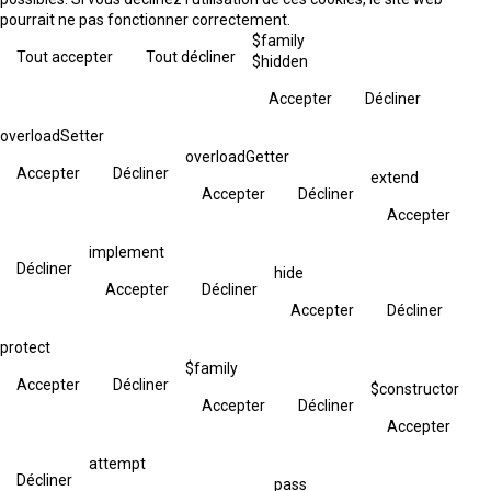
pourrait ne pas fonctionner correctement.
$family
Tout accepter
Tout décliner
$hidden
Accepter
Décliner
overloadSetter
overloadGetter
Accepter
Décliner
extend
Accepter
Décliner
Accepter
implement
Décliner
hide
Accepter
Décliner
Accepter
Décliner
protect
$family
Accepter
Décliner
$constructor
Accepter
Décliner
Accepter
attempt
Décliner
pass