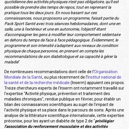
quotidienne des activités physiques n'est pas obligatoire, qu'il est
possible de prendre des temps de repos, tout en reprenant la
pratique tous les deux jours. En nous basant sur ces
connaissances, nous proposons un programme, faisait partie du
Pack Sport Santé avec trois séances hebdomadaires, dont une en
salle, une à l'extérieur et une en autonomie, l'objectif étant
d'accompagner les gens à modifier leur comportement sédentaire
en dehors du temps de face à face pédagogique. Évidemment, le
programme et son intensité s'adaptent aux niveaux de condition
physique de chaque personne, en prenant en compte les
recommandations de son diabétologue et sa capacité à gérer la
maladie
"
De nombreuses recommandations dont celle de l'
Organisation
Mondiale de la Santé
, ou plus récemment de l'
Institut national de
la santé et de la recherche médicale
(Inserm) appuient ces propos.
Treize chercheurs experts de l'Inserm ont notamment travaillé sur
l'expertise "Activité physique, prévention et traitement des
maladies chroniques", rendue publique en février, pour établir un
bilan des connaissances scientifiques au sujet de l'impact de
l'activité physique et sa place dans le parcours de soins. Après une
analyse de la littérature scientifique internationale, cette expertise
préconise, pour les ayant un diabète de type 2 de "
privilégier
l'association du renforcement musculaire et des activités