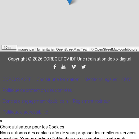
10 m
Images par
Humanitarian OpenStreetMap Team
,
© OpenStreetMap contributors
Copyright © 2026 COREG EPGV IDF.
Une réalisation de xo-digital
CQP ALS AGEE
Choisir une formation
Mentions légales
CGV
Politique de protection des données
Contrat d'engagement républicain
Règlement intérieur
Politique d’accessibilité
×
Choix utilisateur pour les Cookies
Nous utilisons des cookies afin de vous proposer les meilleurs services
possibles. Si vous déclinez l'utilisation de ces cookies, le site web