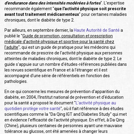
d'endurance dans des intensités modérées à fortes
". L'expertise
recommande également "
que l'activité physique soit prescrite
avant tout traitement médicamenteux
" pour certaines maladies
chroniques, dont le diabète de type 2.
Par ailleurs, en septembre dernier, la
Haute Autorité de Santé
a
publié le "
Guide de promotion, consultation et prescription
médicale d'activité physique et sportive pour la santé chez
l'adulte
", qui est un guide de pratique pour les médecins qui
recommande de prescrire de l'activité physique aux personnes
atteintes de maladies chroniques, dont le diabète de type 2. Le
guide s'appuie sur un nombre d'études-références publiées dans
les revues scientifique en France et à l'étranger et il est
accompagné d'une série de référentiels en fonction des
pathologies.
En ce qui concerne les mesures de prévention d'apparition du
diabète, en 2004, l'Institut national de prévention et d'éducation
pour la santé a proposé le document "
L'activité physique au
quotidien protège votre santé
", où il fait référence à des études
scientifiques comme la "Da Qing IGT and Diabetes Study" qui met
en évidence l'efficacité de l'activité physique. En effet, à Da Qing
(Chine), plusieurs centaines de personnes ayant une mauvaise
tolérance au glucose, ont été amenées à changer leurs