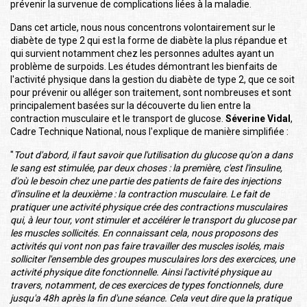
prévenir la survenue de complications liées à la maladie.
Dans cet article, nous nous concentrons volontairement sur le
diabète de type 2 qui est la forme de diabète la plus répandue et
qui survient notamment chez les personnes adultes ayant un
problème de surpoids. Les études démontrant les bienfaits de
l'activité physique dans la gestion du diabète de type 2, que ce soit
pour prévenir ou alléger son traitement, sont nombreuses et sont
principalement basées sur la découverte du lien entre la
contraction musculaire et le transport de glucose.
Séverine Vidal
,
Cadre Technique National, nous l'explique de manière simplifiée :
"
Tout d'abord, il faut savoir que l'utilisation du glucose qu'on a dans
le sang est stimulée, par deux choses : la première, c'est l'insuline,
d'où le besoin chez une partie des patients de faire des injections
d'insuline et la deuxième : la contraction musculaire. Le fait de
pratiquer une activité physique crée des contractions musculaires
qui, à leur tour, vont stimuler et accélérer le transport du glucose par
les muscles sollicités. En connaissant cela, nous proposons des
activités qui vont non pas faire travailler des muscles isolés, mais
solliciter l'ensemble des groupes musculaires lors des exercices, une
activité physique dite fonctionnelle. Ainsi l'activité physique au
travers, notamment, de ces exercices de types fonctionnels, dure
jusqu'a 48h après la fin d'une séance. Cela veut dire que la pratique