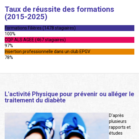
Taux de réussite des formations
(2015-2025)
Formations Filières (1478 stagiaires)
100%
CQP ALS AGEE (467 stagiaires)
97%
Insertion professionnelle dans un club EPGV
78%
L'activité Physique pour prévenir ou alléger le
traitement du diabète
D'après
plusieurs
rapports et
études