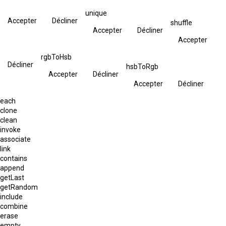
unique
Accepter
Décliner
shuffle
Accepter
Décliner
Accepter
rgbToHsb
Décliner
hsbToRgb
Accepter
Décliner
Accepter
Décliner
each
clone
clean
invoke
associate
link
contains
append
getLast
getRandom
include
combine
erase
empty