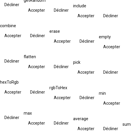
getRandom
Décliner
include
Accepter
Décliner
Accepter
Décliner
combine
erase
Accepter
Décliner
empty
Accepter
Décliner
Accepter
flatten
Décliner
pick
Accepter
Décliner
Accepter
Décliner
hexToRgb
rgbToHex
Accepter
Décliner
min
Accepter
Décliner
Accepter
max
Décliner
average
Accepter
Décliner
sum
Accepter
Décliner