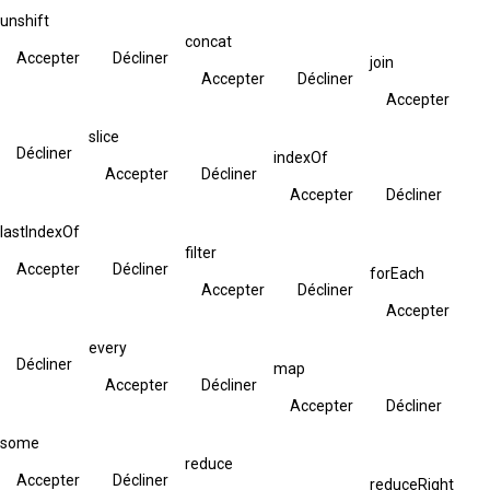
unshift
concat
Accepter
Décliner
join
Accepter
Décliner
Accepter
slice
Décliner
indexOf
Accepter
Décliner
Accepter
Décliner
lastIndexOf
filter
Accepter
Décliner
forEach
Accepter
Décliner
Accepter
every
Décliner
map
Accepter
Décliner
Accepter
Décliner
some
reduce
Accepter
Décliner
reduceRight