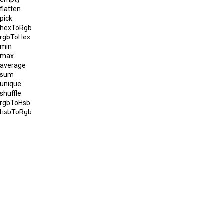
flatten
pick
hexToRgb
rgbToHex
min
max
average
sum
unique
shuffle
rgbToHsb
hsbToRgb