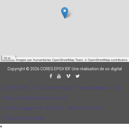
10 m
Images par
Humanitarian OpenStreetMap Team
,
© OpenStreetMap contributors
Copyright © 2026 COREG EPGV IDF.
Une réalisation de xo-digital
CQP ALS AGEE
Choisir une formation
Mentions légales
CGV
Politique de protection des données
Contrat d'engagement républicain
Règlement intérieur
Politique d’accessibilité
×