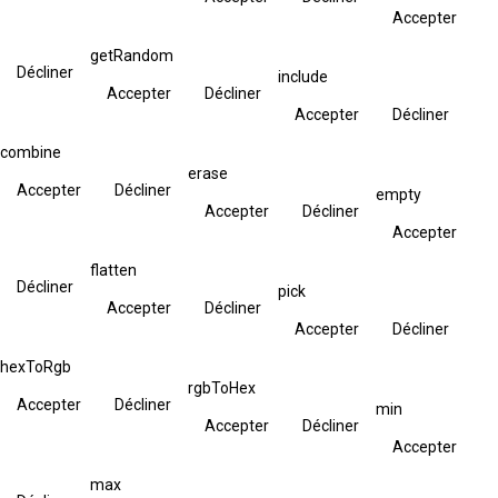
Accepter
getRandom
Décliner
include
Accepter
Décliner
Accepter
Décliner
combine
erase
Accepter
Décliner
empty
Accepter
Décliner
Accepter
flatten
Décliner
pick
Accepter
Décliner
Accepter
Décliner
hexToRgb
rgbToHex
Accepter
Décliner
min
Accepter
Décliner
Accepter
max