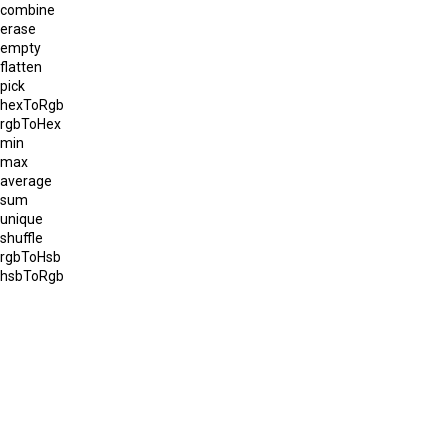
combine
erase
empty
flatten
pick
hexToRgb
rgbToHex
min
max
average
sum
unique
shuffle
rgbToHsb
hsbToRgb