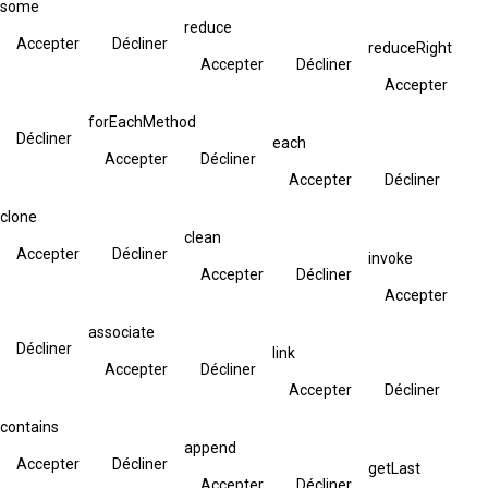
some
reduce
Accepter
Décliner
reduceRight
Accepter
Décliner
Accepter
forEachMethod
Décliner
each
Accepter
Décliner
Accepter
Décliner
clone
clean
Accepter
Décliner
invoke
Accepter
Décliner
Accepter
associate
Décliner
link
Accepter
Décliner
Accepter
Décliner
contains
append
Accepter
Décliner
getLast
Accepter
Décliner