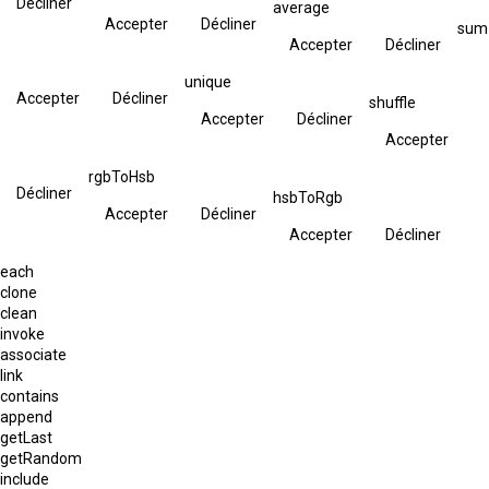
Décliner
average
Accepter
Décliner
sum
Accepter
Décliner
unique
Accepter
Décliner
shuffle
Accepter
Décliner
Accepter
rgbToHsb
Décliner
hsbToRgb
Accepter
Décliner
Accepter
Décliner
each
clone
clean
invoke
associate
link
contains
append
getLast
getRandom
include