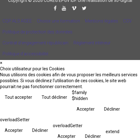
Copyright © 2026 COREG EPGV IDF.
Une réalisation de xo-digital
CQP ALS AGEE
Choisir une formation
Mentions légales
CGV
Politique de protection des données
Contrat d'engagement républicain
Règlement intérieur
Politique d’accessibilité
×
Choix utilisateur pour les Cookies
Nous utilisons des cookies afin de vous proposer les meilleurs services
possibles. Si vous déclinez l'utilisation de ces cookies, le site web
pourrait ne pas fonctionner correctement.
$family
Tout accepter
Tout décliner
$hidden
Accepter
Décliner
overloadSetter
overloadGetter
Accepter
Décliner
extend
Accepter
Décliner