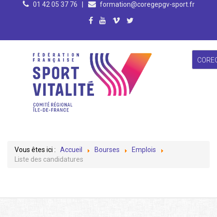
01 42 05 37 76
|
formation@coregepgv-sport.fr
CORE
Vous êtes ici :
Accueil
Bourses
Emplois
Liste des candidatures