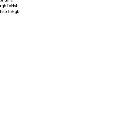
shuffle
rgbToHsb
hsbToRgb