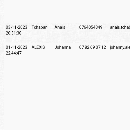
03-11-2023
Tchaban
Anaïs
0764054349
anais.tch
20:31:30
01-11-2023
ALEXIS
Johanna
07 82 69 07 12
johanny.a
22:44:47