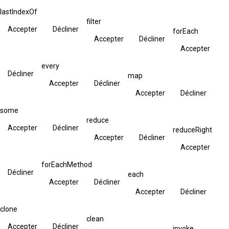
lastIndexOf
filter
Accepter
Décliner
forEach
Accepter
Décliner
Accepter
every
Décliner
map
Accepter
Décliner
Accepter
Décliner
some
reduce
Accepter
Décliner
reduceRight
Accepter
Décliner
Accepter
forEachMethod
Décliner
each
Accepter
Décliner
Accepter
Décliner
clone
clean
Accepter
Décliner
invoke