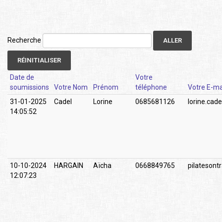
Recherche
ALLER
RÉINITIALISER
Date de
Votre
soumissions
Votre Nom
Prénom
téléphone
Votre E-ma
31-01-2025
Cadel
Lorine
0685681126
lorine.cad
14:05:52
10-10-2024
HARGAIN
Aïcha
0668849765
pilateson
12:07:23