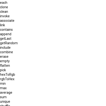
each
clone
clean
invoke
associate
link
contains
append
getLast
getRandom
include
combine
erase
empty
flatten
pick
hexToRgb
rgbToHex
min
max
average
sum
unique