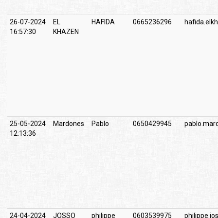
26-07-2024
EL
HAFIDA
0665236296
hafida.el
16:57:30
KHAZEN
25-05-2024
Mardones
Pablo
0650429945
pablo.mard
12:13:36
24-04-2024
JOSSO
philippe
0603539975
philippe.j