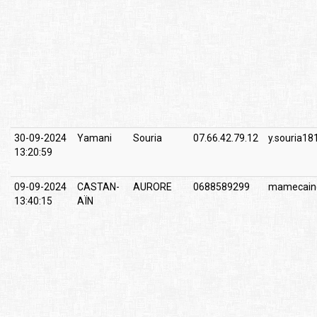
30-09-2024
Yamani
Souria
07.66.42.79.12
y.souria1
13:20:59
09-09-2024
CASTAN-
AURORE
0688589299
mamecain
13:40:15
AÏN