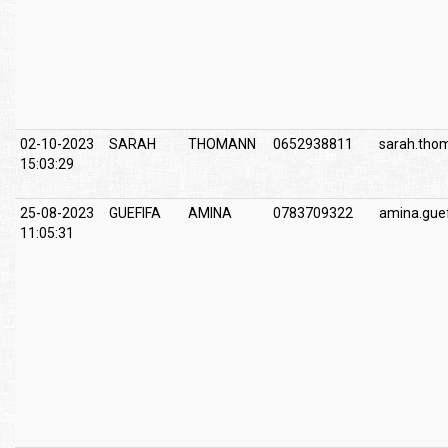
02-10-2023
SARAH
THOMANN
0652938811
sarah.tho
15:03:29
25-08-2023
GUEFIFA
AMINA
0783709322
amina.guef
11:05:31