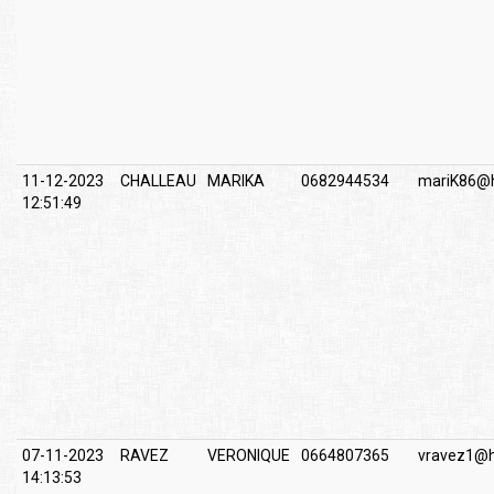
11-12-2023
CHALLEAU
MARIKA
0682944534
mariK86@h
12:51:49
07-11-2023
RAVEZ
VERONIQUE
0664807365
vravez1@h
14:13:53