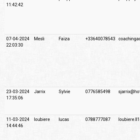
11:42:42
07-04-2024
Mesli
Faïza
+33640078543
coachinga
22:03:30
23-03-2024
Jarrix
Sylvie
0776585498
sjarrix@ho
17:35:06
11-03-2024
loubiere
lucas
0788777087
loubiere.l
14:44:46