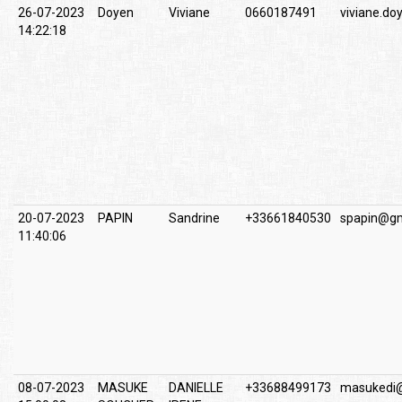
26-07-2023
Doyen
Viviane
0660187491
viviane.do
14:22:18
20-07-2023
PAPIN
Sandrine
+33661840530
spapin@gm
11:40:06
08-07-2023
MASUKE
DANIELLE
+33688499173
masukedi@