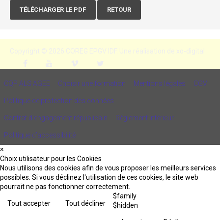
TÉLÉCHARGER LE PDF
RETOUR
Copyright © 2026 COREG EPGV IDF.
Une réalisation de xo-digital
CQP ALS AGEE
Choisir une formation
Mentions légales
CGV
Politique de protection des données
Contrat d'engagement républicain
Règlement intérieur
Politique d’accessibilité
×
Choix utilisateur pour les Cookies
Nous utilisons des cookies afin de vous proposer les meilleurs services
possibles. Si vous déclinez l'utilisation de ces cookies, le site web
pourrait ne pas fonctionner correctement.
$family
Tout accepter
Tout décliner
$hidden