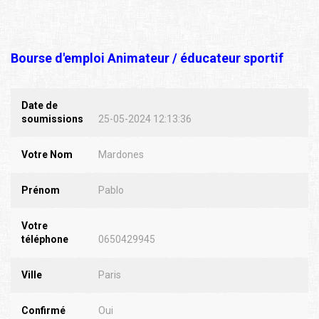
Bourse d'emploi Animateur / éducateur sportif
Date de
soumissions
25-05-2024 12:13:36
Votre Nom
Mardones
Prénom
Pablo
Votre
téléphone
0650429945
Ville
Paris
Confirmé
Oui