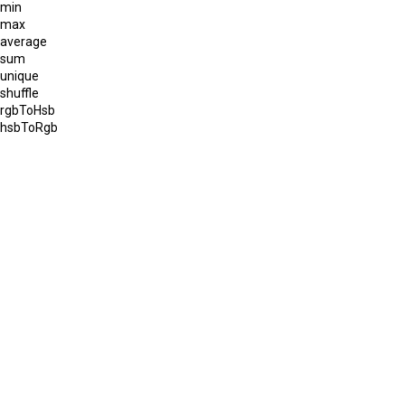
min
max
average
sum
unique
shuffle
rgbToHsb
hsbToRgb