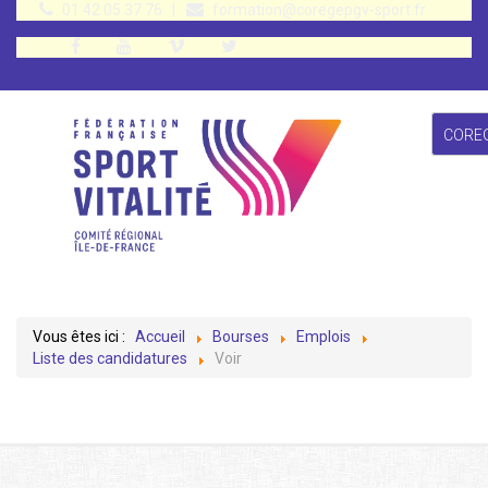
01 42 05 37 76
|
formation@coregepgv-sport.fr
CORE
Vous êtes ici :
Accueil
Bourses
Emplois
Liste des candidatures
Voir