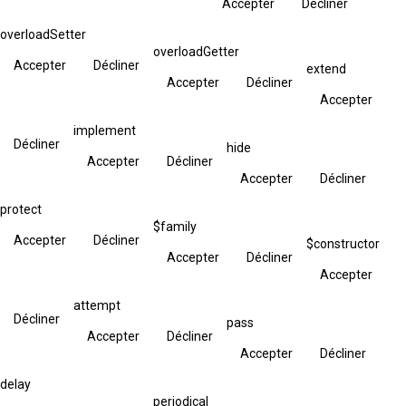
Accepter
Décliner
overloadSetter
overloadGetter
Accepter
Décliner
extend
Accepter
Décliner
Accepter
implement
Décliner
hide
Accepter
Décliner
Accepter
Décliner
protect
$family
Accepter
Décliner
$constructor
Accepter
Décliner
Accepter
attempt
Décliner
pass
Accepter
Décliner
Accepter
Décliner
delay
periodical