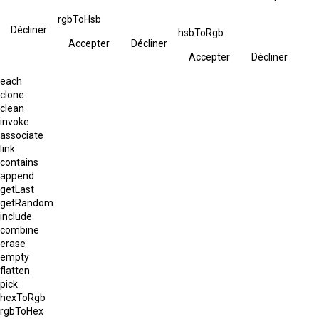
rgbToHsb
Décliner
hsbToRgb
Accepter
Décliner
Accepter
Décliner
each
clone
clean
invoke
associate
link
contains
append
getLast
getRandom
include
combine
erase
empty
flatten
pick
hexToRgb
rgbToHex