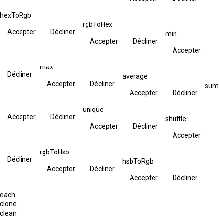
hexToRgb
rgbToHex
Accepter
Décliner
min
Accepter
Décliner
Accepter
max
Décliner
average
Accepter
Décliner
sum
Accepter
Décliner
unique
Accepter
Décliner
shuffle
Accepter
Décliner
Accepter
rgbToHsb
Décliner
hsbToRgb
Accepter
Décliner
Accepter
Décliner
each
clone
clean