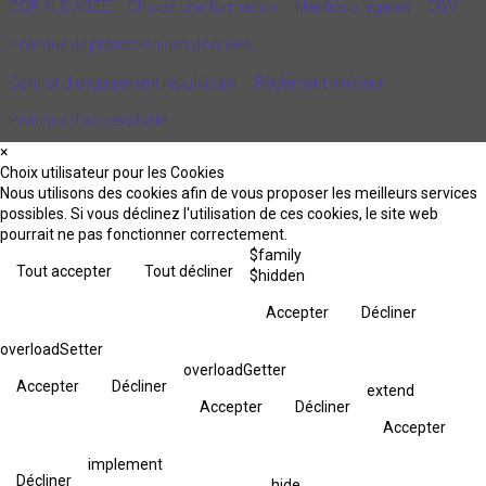
CQP ALS AGEE
Choisir une formation
Mentions légales
CGV
Politique de protection des données
Contrat d'engagement républicain
Règlement intérieur
Politique d’accessibilité
×
Choix utilisateur pour les Cookies
Nous utilisons des cookies afin de vous proposer les meilleurs services
possibles. Si vous déclinez l'utilisation de ces cookies, le site web
pourrait ne pas fonctionner correctement.
$family
Tout accepter
Tout décliner
$hidden
Accepter
Décliner
overloadSetter
overloadGetter
Accepter
Décliner
extend
Accepter
Décliner
Accepter
implement
Décliner
hide