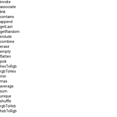
invoke
associate
link
contains
append
getLast
getRandom
include
combine
erase
empty
flatten
pick
hexToRgb
rgbToHex
min
max
average
sum
unique
shuffle
rgbToHsb
hsbToRgb