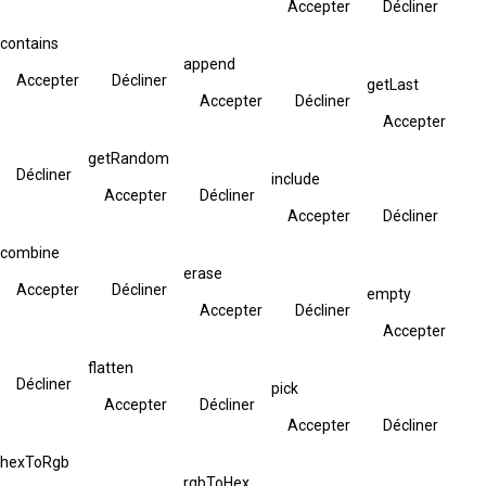
Accepter
Décliner
contains
append
Accepter
Décliner
getLast
Accepter
Décliner
Accepter
getRandom
Décliner
include
Accepter
Décliner
Accepter
Décliner
combine
erase
Accepter
Décliner
empty
Accepter
Décliner
Accepter
flatten
Décliner
pick
Accepter
Décliner
Accepter
Décliner
hexToRgb
rgbToHex