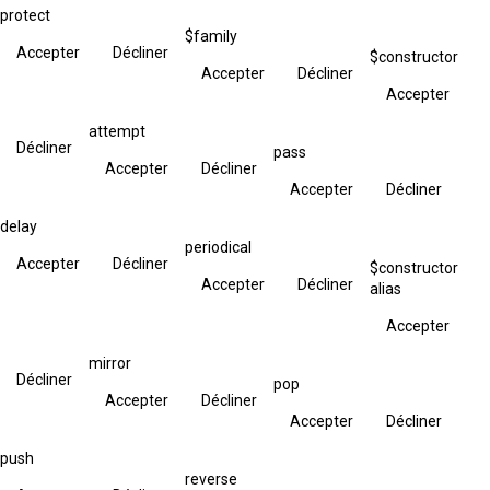
protect
$family
Accepter
Décliner
$constructor
Accepter
Décliner
Accepter
attempt
Décliner
pass
Accepter
Décliner
Accepter
Décliner
delay
periodical
Accepter
Décliner
$constructor
Accepter
Décliner
alias
Accepter
mirror
Décliner
pop
Accepter
Décliner
Accepter
Décliner
push
reverse