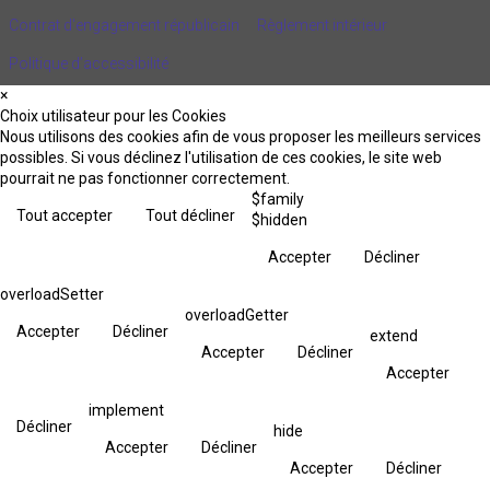
Contrat d'engagement républicain
Règlement intérieur
Politique d’accessibilité
×
Choix utilisateur pour les Cookies
Nous utilisons des cookies afin de vous proposer les meilleurs services
possibles. Si vous déclinez l'utilisation de ces cookies, le site web
pourrait ne pas fonctionner correctement.
$family
Tout accepter
Tout décliner
$hidden
Accepter
Décliner
overloadSetter
overloadGetter
Accepter
Décliner
extend
Accepter
Décliner
Accepter
implement
Décliner
hide
Accepter
Décliner
Accepter
Décliner