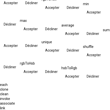
Accepter
Décliner
min
Accepter
Décliner
Accepter
max
Décliner
average
Accepter
Décliner
sum
Accepter
Décliner
unique
Accepter
Décliner
shuffle
Accepter
Décliner
Accepter
rgbToHsb
Décliner
hsbToRgb
Accepter
Décliner
Accepter
Décliner
each
clone
clean
invoke
associate
link