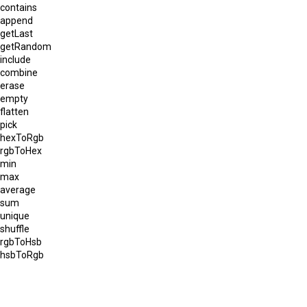
contains
append
getLast
getRandom
include
combine
erase
empty
flatten
pick
hexToRgb
rgbToHex
min
max
average
sum
unique
shuffle
rgbToHsb
hsbToRgb