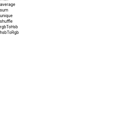
average
sum
unique
shuffle
rgbToHsb
hsbToRgb