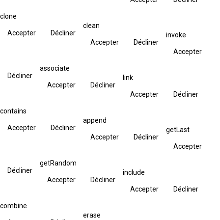
clone
clean
Accepter
Décliner
invoke
Accepter
Décliner
Accepter
associate
Décliner
link
Accepter
Décliner
Accepter
Décliner
contains
append
Accepter
Décliner
getLast
Accepter
Décliner
Accepter
getRandom
Décliner
include
Accepter
Décliner
Accepter
Décliner
combine
erase