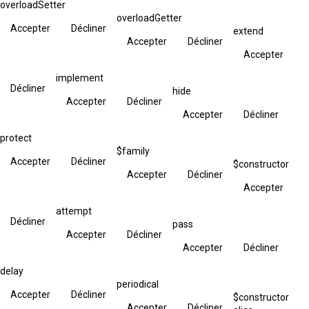
overloadSetter
overloadGetter
Accepter
Décliner
extend
Accepter
Décliner
Accepter
implement
Décliner
hide
Accepter
Décliner
Accepter
Décliner
protect
$family
Accepter
Décliner
$constructor
Accepter
Décliner
Accepter
attempt
Décliner
pass
Accepter
Décliner
Accepter
Décliner
delay
periodical
Accepter
Décliner
$constructor
Accepter
Décliner