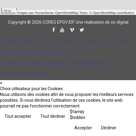
10 m
Images par
Humanitarian OpenStreetMap Team
,
© OpenStreetMap contributors
Copyright © 2026 COREG EPGV IDF.
Une réalisation de xo-digital
CQP ALS AGEE
Choisir une formation
Mentions légales
CGV
Politique de protection des données
Contrat d'engagement républicain
Règlement intérieur
Politique d’accessibilité
×
Choix utilisateur pour les Cookies
Nous utilisons des cookies afin de vous proposer les meilleurs services
possibles. Si vous déclinez l'utilisation de ces cookies, le site web
pourrait ne pas fonctionner correctement.
$family
Tout accepter
Tout décliner
$hidden
Accepter
Décliner