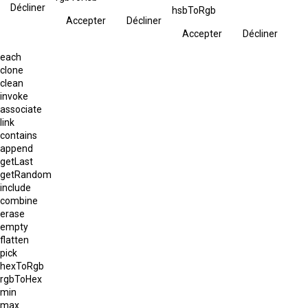
Décliner
hsbToRgb
Accepter
Décliner
Accepter
Décliner
each
clone
clean
invoke
associate
link
contains
append
getLast
getRandom
include
combine
erase
empty
flatten
pick
hexToRgb
rgbToHex
min
max