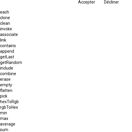
Accepter
Décliner
each
clone
clean
invoke
associate
link
contains
append
getLast
getRandom
include
combine
erase
empty
flatten
pick
hexToRgb
rgbToHex
min
max
average
sum