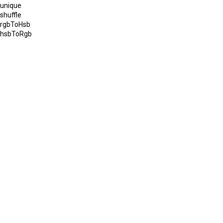
unique
shuffle
rgbToHsb
hsbToRgb