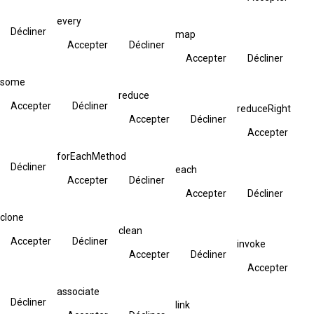
every
Décliner
map
Accepter
Décliner
Accepter
Décliner
some
reduce
Accepter
Décliner
reduceRight
Accepter
Décliner
Accepter
forEachMethod
Décliner
each
Accepter
Décliner
Accepter
Décliner
clone
clean
Accepter
Décliner
invoke
Accepter
Décliner
Accepter
associate
Décliner
link