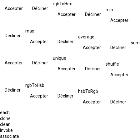
rgbToHex
Accepter
Décliner
min
Accepter
Décliner
Accepter
max
Décliner
average
Accepter
Décliner
sum
Accepter
Décliner
unique
Accepter
Décliner
shuffle
Accepter
Décliner
Accepter
rgbToHsb
Décliner
hsbToRgb
Accepter
Décliner
Accepter
Décliner
each
clone
clean
invoke
associate