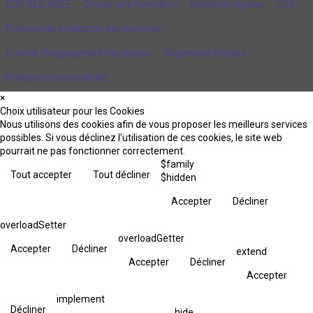
CQP ALS AGEE
Choisir une formation
Mentions légales
CGV
Politique de protection des données
Contrat d'engagement républicain
Règlement intérieur
Politique d’accessibilité
×
Choix utilisateur pour les Cookies
Nous utilisons des cookies afin de vous proposer les meilleurs services
possibles. Si vous déclinez l'utilisation de ces cookies, le site web
pourrait ne pas fonctionner correctement.
$family
Tout accepter
Tout décliner
$hidden
Accepter
Décliner
overloadSetter
overloadGetter
Accepter
Décliner
extend
Accepter
Décliner
Accepter
implement
Décliner
hide