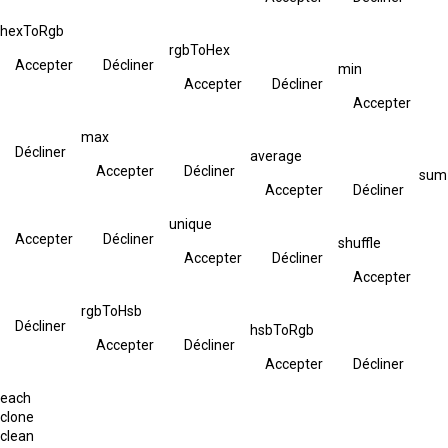
hexToRgb
rgbToHex
Accepter
Décliner
min
Accepter
Décliner
Accepter
max
Décliner
average
Accepter
Décliner
sum
Accepter
Décliner
unique
Accepter
Décliner
shuffle
Accepter
Décliner
Accepter
rgbToHsb
Décliner
hsbToRgb
Accepter
Décliner
Accepter
Décliner
each
clone
clean