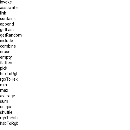
invoke
associate
link
contains
append
getLast
getRandom
include
combine
erase
empty
flatten
pick
hexToRgb
rgbToHex
min
max
average
sum
unique
shuffle
rgbToHsb
hsbToRgb