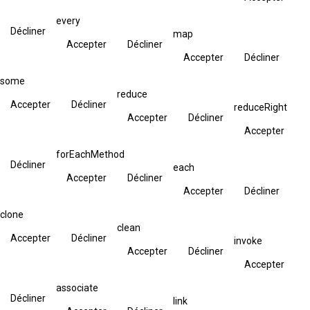
every
Décliner
map
Accepter
Décliner
Accepter
Décliner
some
reduce
Accepter
Décliner
reduceRight
Accepter
Décliner
Accepter
forEachMethod
Décliner
each
Accepter
Décliner
Accepter
Décliner
clone
clean
Accepter
Décliner
invoke
Accepter
Décliner
Accepter
associate
Décliner
link