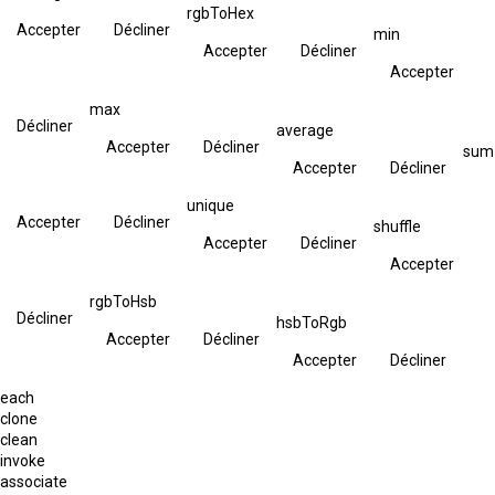
rgbToHex
Accepter
Décliner
min
Accepter
Décliner
Accepter
max
Décliner
average
Accepter
Décliner
sum
Accepter
Décliner
unique
Accepter
Décliner
shuffle
Accepter
Décliner
Accepter
rgbToHsb
Décliner
hsbToRgb
Accepter
Décliner
Accepter
Décliner
each
clone
clean
invoke
associate