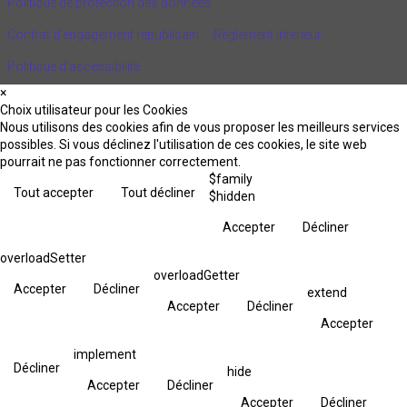
Politique de protection des données
Contrat d'engagement républicain
Règlement intérieur
Politique d’accessibilité
×
Choix utilisateur pour les Cookies
Nous utilisons des cookies afin de vous proposer les meilleurs services
possibles. Si vous déclinez l'utilisation de ces cookies, le site web
pourrait ne pas fonctionner correctement.
$family
Tout accepter
Tout décliner
$hidden
Accepter
Décliner
overloadSetter
overloadGetter
Accepter
Décliner
extend
Accepter
Décliner
Accepter
implement
Décliner
hide
Accepter
Décliner
Accepter
Décliner