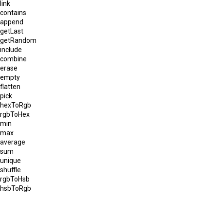
link
contains
append
getLast
getRandom
include
combine
erase
empty
flatten
pick
hexToRgb
rgbToHex
min
max
average
sum
unique
shuffle
rgbToHsb
hsbToRgb