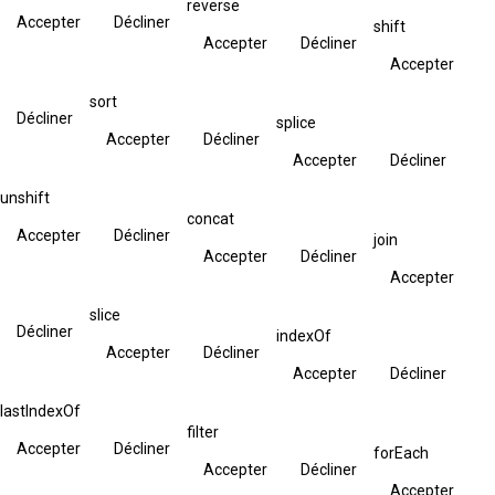
reverse
Accepter
Décliner
shift
Accepter
Décliner
Accepter
sort
Décliner
splice
Accepter
Décliner
Accepter
Décliner
unshift
concat
Accepter
Décliner
join
Accepter
Décliner
Accepter
slice
Décliner
indexOf
Accepter
Décliner
Accepter
Décliner
lastIndexOf
filter
Accepter
Décliner
forEach
Accepter
Décliner
Accepter