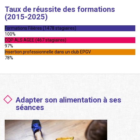
Taux de réussite des formations
(2015-2025)
Formations Filières (1478 stagiaires)
100%
CQP ALS AGEE (467 stagiaires)
97%
Insertion professionnelle dans un club EPGV
78%
Adapter son alimentation à ses
séances