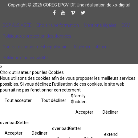
Copyright © 2026 COREG EPGV IDF.
Une réalisation de xo-digital
CQP ALS AGEE
Choisir une formation
Mentions légales
CGV
Politique de protection des données
Contrat d'engagement républicain
Règlement intérieur
Politique d’accessibilité
×
Choix utilisateur pour les Cookies
Nous utilisons des cookies afin de vous proposer les meilleurs services
possibles. Si vous déclinez l'utilisation de ces cookies, le site web
pourrait ne pas fonctionner correctement.
$family
Tout accepter
Tout décliner
$hidden
Accepter
Décliner
overloadSetter
overloadGetter
Accepter
Décliner
extend