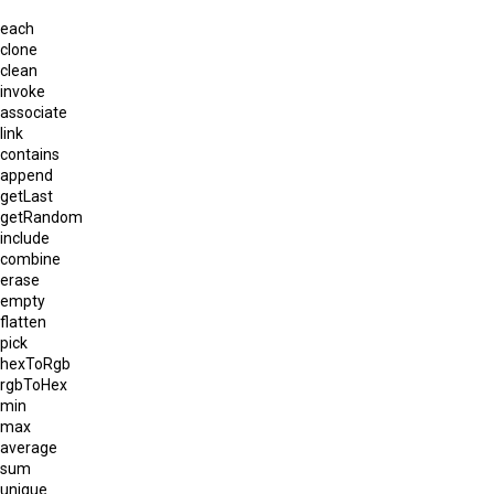
each
clone
clean
invoke
associate
link
contains
append
getLast
getRandom
include
combine
erase
empty
flatten
pick
hexToRgb
rgbToHex
min
max
average
sum
unique