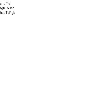
shuffle
rgbToHsb
hsbToRgb