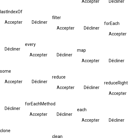
Accepter
Décliner
lastIndexOf
filter
Accepter
Décliner
forEach
Accepter
Décliner
Accepter
every
Décliner
map
Accepter
Décliner
Accepter
Décliner
some
reduce
Accepter
Décliner
reduceRight
Accepter
Décliner
Accepter
forEachMethod
Décliner
each
Accepter
Décliner
Accepter
Décliner
clone
clean