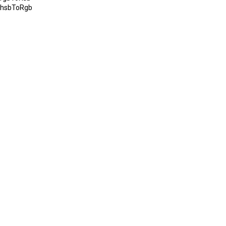
hsbToRgb