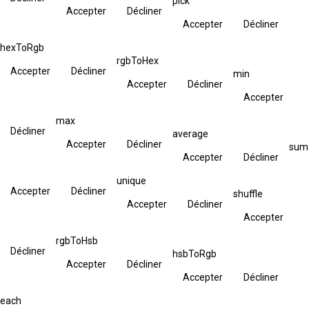
pick
Accepter
Décliner
Accepter
Décliner
hexToRgb
rgbToHex
Accepter
Décliner
min
Accepter
Décliner
Accepter
max
Décliner
average
Accepter
Décliner
sum
Accepter
Décliner
unique
Accepter
Décliner
shuffle
Accepter
Décliner
Accepter
rgbToHsb
Décliner
hsbToRgb
Accepter
Décliner
Accepter
Décliner
each