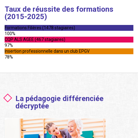
Taux de réussite des formations
(2015-2025)
Formations Filières (1478 stagiaires)
100%
CQP ALS AGEE (467 stagiaires)
97%
Insertion professionnelle dans un club EPGV
78%
La pédagogie différenciée
décryptée