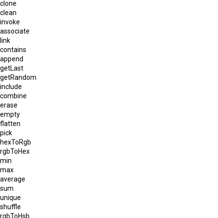
clone
clean
invoke
associate
link
contains
append
getLast
getRandom
include
combine
erase
empty
flatten
pick
hexToRgb
rgbToHex
min
max
average
sum
unique
shuffle
rgbToHsb