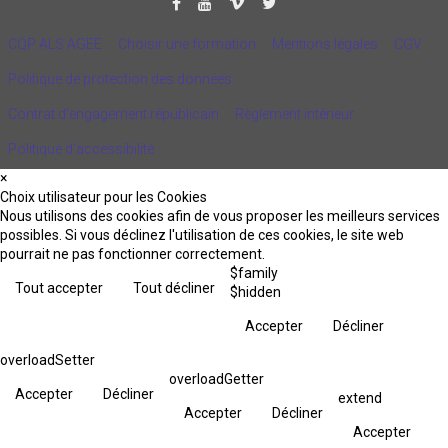
CQP ALS AGEE
Choisir une formation
Mentions légales
CGV
Politique de protection des données
Contrat d'engagement républicain
Règlement intérieur
Politique d’accessibilité
×
Choix utilisateur pour les Cookies
Nous utilisons des cookies afin de vous proposer les meilleurs services
possibles. Si vous déclinez l'utilisation de ces cookies, le site web
pourrait ne pas fonctionner correctement.
$family
Tout accepter
Tout décliner
$hidden
Accepter
Décliner
overloadSetter
overloadGetter
Accepter
Décliner
extend
Accepter
Décliner
Accepter