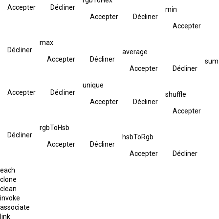
Accepter
Décliner
min
Accepter
Décliner
Accepter
max
Décliner
average
Accepter
Décliner
sum
Accepter
Décliner
unique
Accepter
Décliner
shuffle
Accepter
Décliner
Accepter
rgbToHsb
Décliner
hsbToRgb
Accepter
Décliner
Accepter
Décliner
each
clone
clean
invoke
associate
link