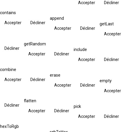
Accepter
Décliner
contains
append
Accepter
Décliner
getLast
Accepter
Décliner
Accepter
getRandom
Décliner
include
Accepter
Décliner
Accepter
Décliner
combine
erase
Accepter
Décliner
empty
Accepter
Décliner
Accepter
flatten
Décliner
pick
Accepter
Décliner
Accepter
Décliner
hexToRgb
rgbToHex