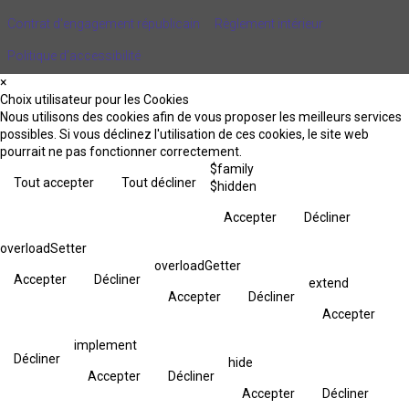
Contrat d'engagement républicain
Règlement intérieur
Politique d’accessibilité
×
Choix utilisateur pour les Cookies
Nous utilisons des cookies afin de vous proposer les meilleurs services
possibles. Si vous déclinez l'utilisation de ces cookies, le site web
pourrait ne pas fonctionner correctement.
$family
Tout accepter
Tout décliner
$hidden
Accepter
Décliner
overloadSetter
overloadGetter
Accepter
Décliner
extend
Accepter
Décliner
Accepter
implement
Décliner
hide
Accepter
Décliner
Accepter
Décliner