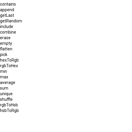
contains
append
getLast
getRandom
include
combine
erase
empty
flatten
pick
hexToRgb
rgbToHex
min
max
average
sum
unique
shuffle
rgbToHsb
hsbToRgb