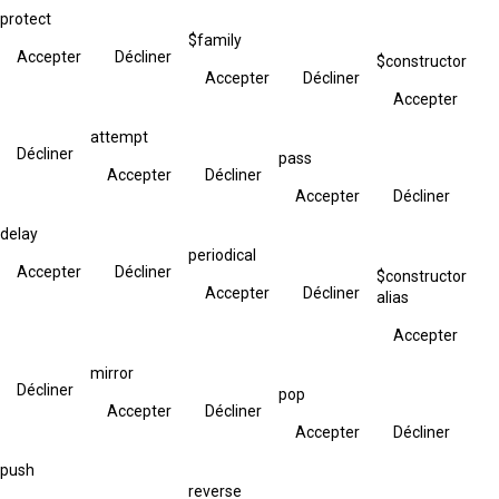
protect
$family
Accepter
Décliner
$constructor
Accepter
Décliner
Accepter
attempt
Décliner
pass
Accepter
Décliner
Accepter
Décliner
delay
periodical
Accepter
Décliner
$constructor
Accepter
Décliner
alias
Accepter
mirror
Décliner
pop
Accepter
Décliner
Accepter
Décliner
push
reverse