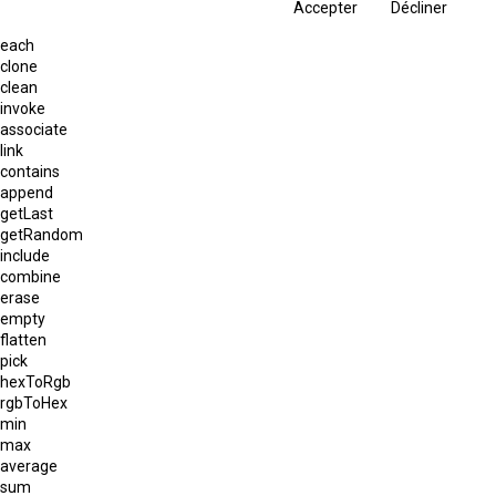
Accepter
Décliner
each
clone
clean
invoke
associate
link
contains
append
getLast
getRandom
include
combine
erase
empty
flatten
pick
hexToRgb
rgbToHex
min
max
average
sum