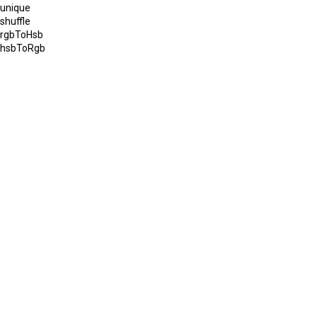
unique
shuffle
rgbToHsb
hsbToRgb