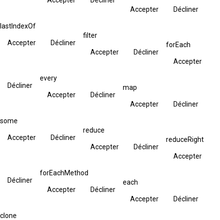
Accepter
Décliner
lastIndexOf
filter
Accepter
Décliner
forEach
Accepter
Décliner
Accepter
every
Décliner
map
Accepter
Décliner
Accepter
Décliner
some
reduce
Accepter
Décliner
reduceRight
Accepter
Décliner
Accepter
forEachMethod
Décliner
each
Accepter
Décliner
Accepter
Décliner
clone