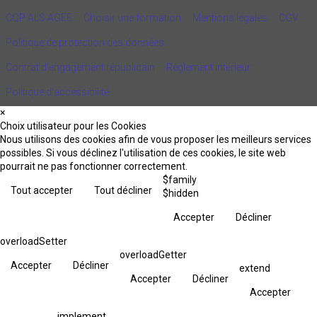
CQP ALS AGEE
Choisir une formation
Mentions légales
CGV
Politique de protection des données
Contrat d'engagement républicain
Règlement intérieur
Politique d’accessibilité
×
Choix utilisateur pour les Cookies
Nous utilisons des cookies afin de vous proposer les meilleurs services
possibles. Si vous déclinez l'utilisation de ces cookies, le site web
pourrait ne pas fonctionner correctement.
$family
Tout accepter
Tout décliner
$hidden
Accepter
Décliner
overloadSetter
overloadGetter
Accepter
Décliner
extend
Accepter
Décliner
Accepter
implement