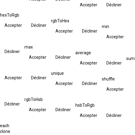
Accepter
Décliner
hexToRgb
rgbToHex
Accepter
Décliner
min
Accepter
Décliner
Accepter
max
Décliner
average
Accepter
Décliner
sum
Accepter
Décliner
unique
Accepter
Décliner
shuffle
Accepter
Décliner
Accepter
rgbToHsb
Décliner
hsbToRgb
Accepter
Décliner
Accepter
Décliner
each
clone