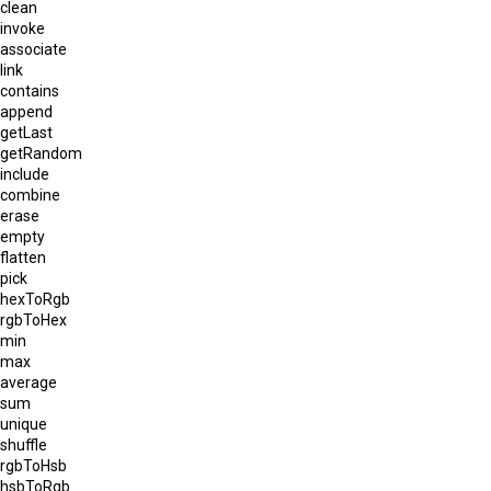
clean
invoke
associate
link
contains
append
getLast
getRandom
include
combine
erase
empty
flatten
pick
hexToRgb
rgbToHex
min
max
average
sum
unique
shuffle
rgbToHsb
hsbToRgb