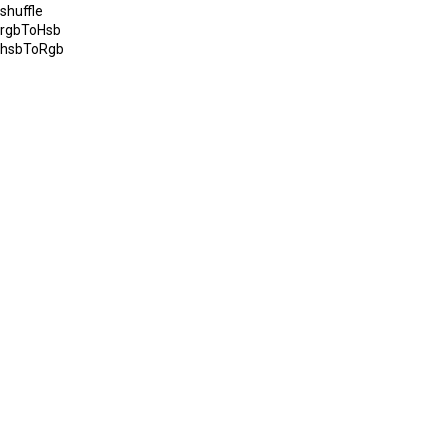
shuffle
rgbToHsb
hsbToRgb