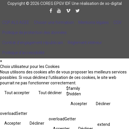
Copyright © 2026 COREG EPGV IDF.
Une réalisation de xo-digital
CQP ALS AGEE
Choisir une formation
Mentions légales
CGV
Politique de protection des données
Contrat d'engagement républicain
Règlement intérieur
Politique d’accessibilité
×
Choix utilisateur pour les Cookies
Nous utilisons des cookies afin de vous proposer les meilleurs services
possibles. Si vous déclinez l'utilisation de ces cookies, le site web
pourrait ne pas fonctionner correctement.
$family
Tout accepter
Tout décliner
$hidden
Accepter
Décliner
overloadSetter
overloadGetter
Accepter
Décliner
extend
Accepter
Décliner