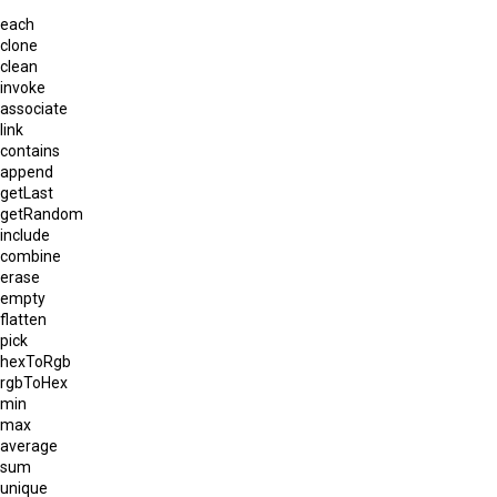
each
clone
clean
invoke
associate
link
contains
append
getLast
getRandom
include
combine
erase
empty
flatten
pick
hexToRgb
rgbToHex
min
max
average
sum
unique