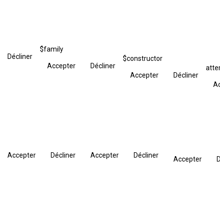
$family
Décliner
$constructor
Accepter
Décliner
att
Accepter
Décliner
A
Accepter
Décliner
Accepter
Décliner
Accepter
D