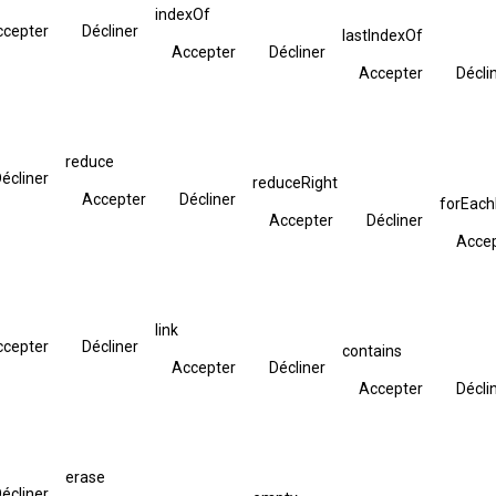
indexOf
ccepter
Décliner
lastIndexOf
Accepter
Décliner
Accepter
Décli
reduce
écliner
reduceRight
Accepter
Décliner
forEac
Accepter
Décliner
Acce
link
ccepter
Décliner
contains
Accepter
Décliner
Accepter
Décli
erase
écliner