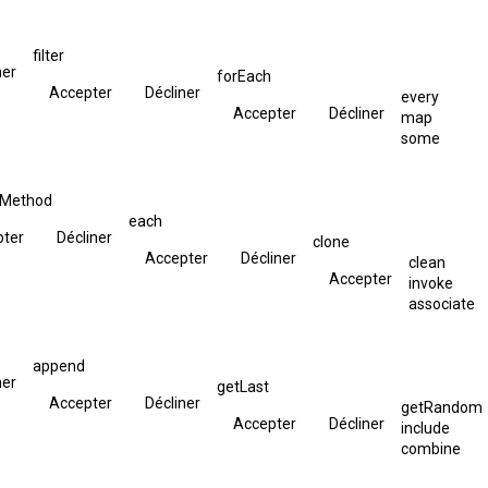
filter
ner
forEach
Accepter
Décliner
every
Accepter
Décliner
map
some
hMethod
each
pter
Décliner
clone
Accepter
Décliner
clean
Accepter
invoke
associate
append
ner
getLast
Accepter
Décliner
getRandom
Accepter
Décliner
include
combine