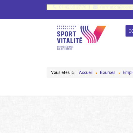
01 42 05 37 76
|
formation@coreg
C
Vous êtes ici :
Accueil
Bourses
Empl