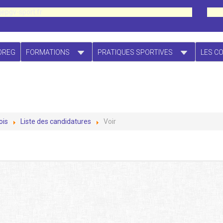
epgv-sport.fr
OREG
FORMATIONS
PRATIQUES SPORTIVES
LES C
ois
Liste des candidatures
Voir