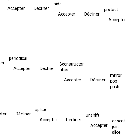
hide
Accepter
Décliner
protect
Accepter
Décliner
Accepter
periodical
ner
$constructor
Accepter
Décliner
alias
mirror
Accepter
Décliner
pop
push
splice
pter
Décliner
unshift
Accepter
Décliner
concat
Accepter
join
slice