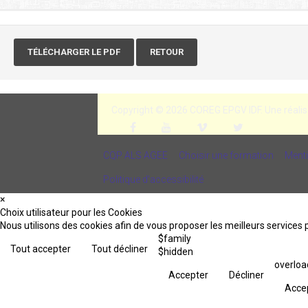
TÉLÉCHARGER LE PDF
RETOUR
Copyright © 2026 COREG EPGV IDF.
Une réalis
CQP ALS AGEE
Choisir une formation
Menti
Politique d’accessibilité
×
Choix utilisateur pour les Cookies
Nous utilisons des cookies afin de vous proposer les meilleurs services p
$family
Tout accepter
Tout décliner
$hidden
overloa
Accepter
Décliner
Acce