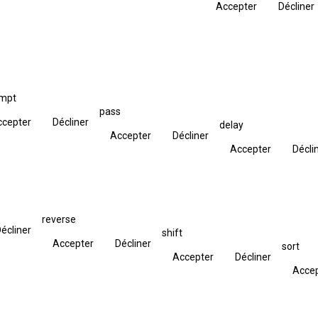
Accepter
Décliner
empt
pass
ccepter
Décliner
delay
Accepter
Décliner
Accepter
Décli
reverse
écliner
shift
Accepter
Décliner
sort
Accepter
Décliner
Acce