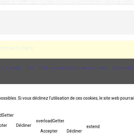
ation de xo-digital
ons légales
CGV
Politique de protection des données
Contrat d'e
ossibles. Si vous déclinez l'utilisation de ces cookies, le site web pourr
dSetter
overloadGetter
pter
Décliner
extend
Accepter
Décliner