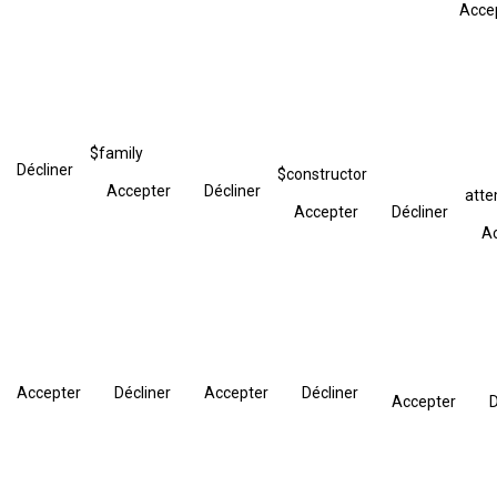
Acce
$family
Décliner
$constructor
Accepter
Décliner
att
Accepter
Décliner
A
Accepter
Décliner
Accepter
Décliner
Accepter
D