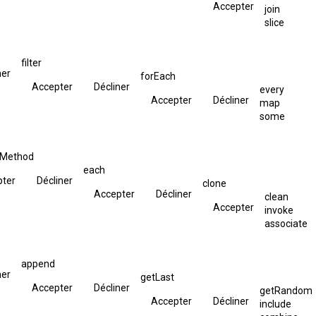
Accepter
join
slice
filter
ner
forEach
Accepter
Décliner
every
Accepter
Décliner
map
some
hMethod
each
pter
Décliner
clone
Accepter
Décliner
clean
Accepter
invoke
associate
append
ner
getLast
Accepter
Décliner
getRandom
Accepter
Décliner
include