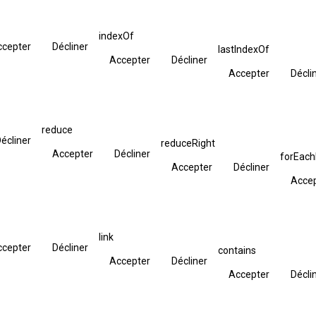
indexOf
ccepter
Décliner
lastIndexOf
Accepter
Décliner
Accepter
Décli
reduce
écliner
reduceRight
Accepter
Décliner
forEac
Accepter
Décliner
Acce
link
ccepter
Décliner
contains
Accepter
Décliner
Accepter
Décli