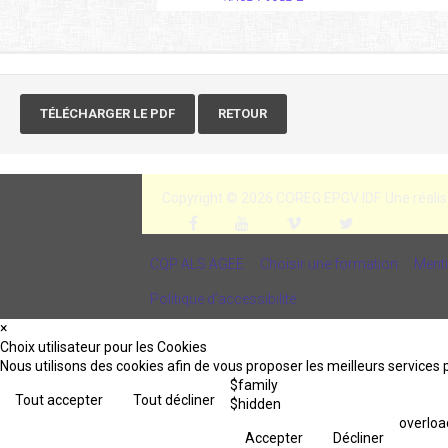
TÉLÉCHARGER LE PDF
RETOUR
Copyright © 2026 COREG EPGV IDF.
Une réalis
CQP ALS AGEE
Choisir une formation
Menti
Politique d’accessibilité
×
Choix utilisateur pour les Cookies
Nous utilisons des cookies afin de vous proposer les meilleurs services p
$family
Tout accepter
Tout décliner
$hidden
overloa
Accepter
Décliner