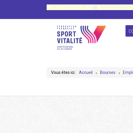
01 42 05 37 76
|
formation@coreg
C
Vous êtes ici :
Accueil
Bourses
Empl