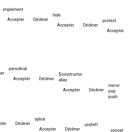
implement
hide
Accepter
Décliner
protect
Accepter
Décliner
Accepter
periodical
ner
$constructor
Accepter
Décliner
alias
mirror
Accepter
Décliner
pop
push
splice
pter
Décliner
unshift
Accepter
Décliner
concat