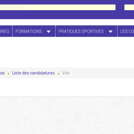
epgv-sport.fr
OREG
FORMATIONS
PRATIQUES SPORTIVES
LES C
ois
Liste des candidatures
Voir