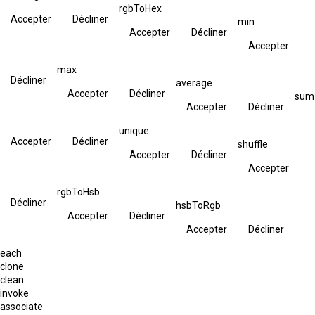
rgbToHex
Accepter
Décliner
min
Accepter
Décliner
Accepter
max
Décliner
average
Accepter
Décliner
sum
Accepter
Décliner
unique
Accepter
Décliner
shuffle
Accepter
Décliner
Accepter
rgbToHsb
Décliner
hsbToRgb
Accepter
Décliner
Accepter
Décliner
each
clone
clean
invoke
associate