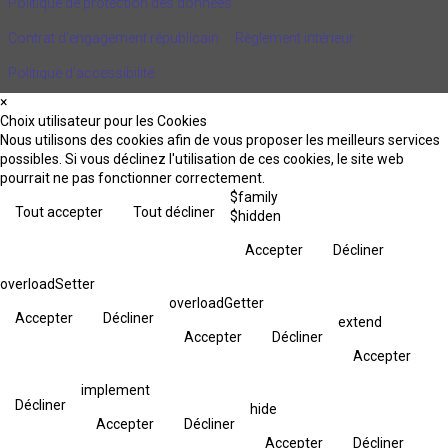
Politique de protection des données
Contrat d'engagement républicain
Règlement intérieur
Politique d’accessibilité
×
Choix utilisateur pour les Cookies
Nous utilisons des cookies afin de vous proposer les meilleurs services
possibles. Si vous déclinez l'utilisation de ces cookies, le site web
pourrait ne pas fonctionner correctement.
$family
Tout accepter
Tout décliner
$hidden
Accepter
Décliner
overloadSetter
overloadGetter
Accepter
Décliner
extend
Accepter
Décliner
Accepter
implement
Décliner
hide
Accepter
Décliner
Accepter
Décliner