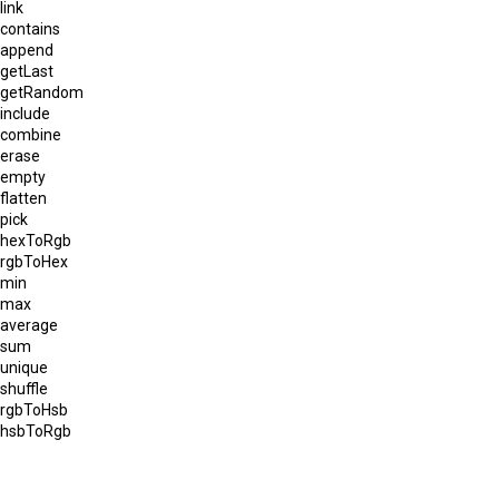
link
contains
append
getLast
getRandom
include
combine
erase
empty
flatten
pick
hexToRgb
rgbToHex
min
max
average
sum
unique
shuffle
rgbToHsb
hsbToRgb