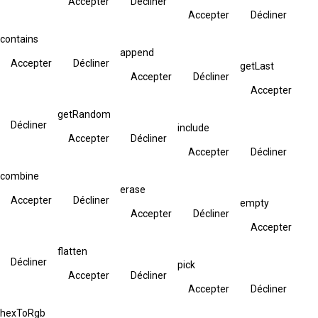
Accepter
Décliner
Accepter
Décliner
contains
append
Accepter
Décliner
getLast
Accepter
Décliner
Accepter
getRandom
Décliner
include
Accepter
Décliner
Accepter
Décliner
combine
erase
Accepter
Décliner
empty
Accepter
Décliner
Accepter
flatten
Décliner
pick
Accepter
Décliner
Accepter
Décliner
hexToRgb