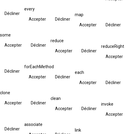
every
Décliner
map
Accepter
Décliner
Accepter
Décliner
some
reduce
Accepter
Décliner
reduceRight
Accepter
Décliner
Accepter
forEachMethod
Décliner
each
Accepter
Décliner
Accepter
Décliner
clone
clean
Accepter
Décliner
invoke
Accepter
Décliner
Accepter
associate
Décliner
link