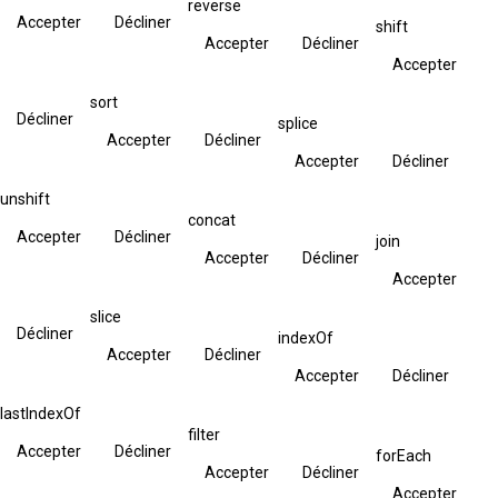
reverse
Accepter
Décliner
shift
Accepter
Décliner
Accepter
sort
Décliner
splice
Accepter
Décliner
Accepter
Décliner
unshift
concat
Accepter
Décliner
join
Accepter
Décliner
Accepter
slice
Décliner
indexOf
Accepter
Décliner
Accepter
Décliner
lastIndexOf
filter
Accepter
Décliner
forEach
Accepter
Décliner
Accepter