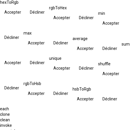
hexToRgb
rgbToHex
Accepter
Décliner
min
Accepter
Décliner
Accepter
max
Décliner
average
Accepter
Décliner
sum
Accepter
Décliner
unique
Accepter
Décliner
shuffle
Accepter
Décliner
Accepter
rgbToHsb
Décliner
hsbToRgb
Accepter
Décliner
Accepter
Décliner
each
clone
clean
invoke