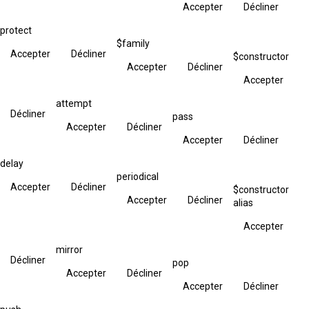
Accepter
Décliner
protect
$family
Accepter
Décliner
$constructor
Accepter
Décliner
Accepter
attempt
Décliner
pass
Accepter
Décliner
Accepter
Décliner
delay
periodical
Accepter
Décliner
$constructor
Accepter
Décliner
alias
Accepter
mirror
Décliner
pop
Accepter
Décliner
Accepter
Décliner