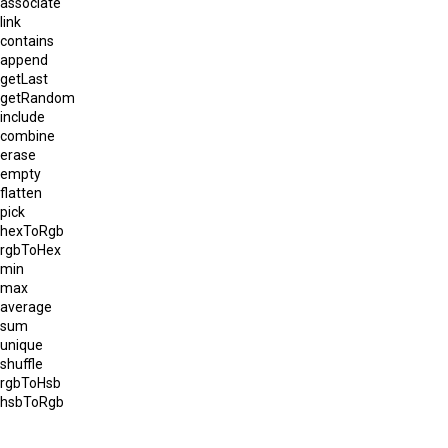
associate
link
contains
append
getLast
getRandom
include
combine
erase
empty
flatten
pick
hexToRgb
rgbToHex
min
max
average
sum
unique
shuffle
rgbToHsb
hsbToRgb