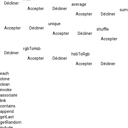
Décliner
average
Accepter
Décliner
sum
Accepter
Décliner
unique
Accepter
Décliner
shuffle
Accepter
Décliner
Accepter
rgbToHsb
Décliner
hsbToRgb
Accepter
Décliner
Accepter
Décliner
each
clone
clean
invoke
associate
link
contains
append
getLast
getRandom
include