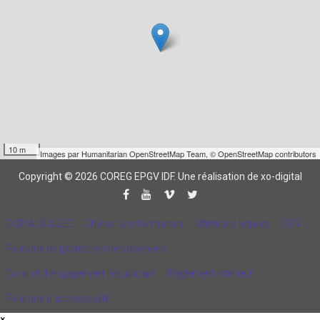
10 m
Images par
Humanitarian OpenStreetMap Team
,
© OpenStreetMap contributors
Copyright © 2026 COREG EPGV IDF.
Une réalisation de xo-digital
CQP ALS AGEE
Choisir une formation
Mentions légales
CGV
Politique de protection des données
Contrat d'engagement républicain
Règlement intérieur
Politique d’accessibilité
×