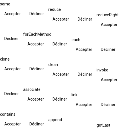
some
reduce
Accepter
Décliner
reduceRight
Accepter
Décliner
Accepter
forEachMethod
Décliner
each
Accepter
Décliner
Accepter
Décliner
clone
clean
Accepter
Décliner
invoke
Accepter
Décliner
Accepter
associate
Décliner
link
Accepter
Décliner
Accepter
Décliner
contains
append
Accepter
Décliner
getLast