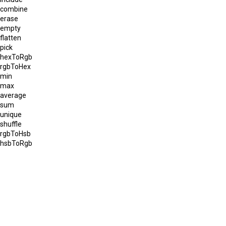
combine
erase
empty
flatten
pick
hexToRgb
rgbToHex
min
max
average
sum
unique
shuffle
rgbToHsb
hsbToRgb