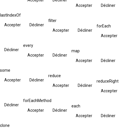
Accepter
Décliner
lastIndexOf
filter
Accepter
Décliner
forEach
Accepter
Décliner
Accepter
every
Décliner
map
Accepter
Décliner
Accepter
Décliner
some
reduce
Accepter
Décliner
reduceRight
Accepter
Décliner
Accepter
forEachMethod
Décliner
each
Accepter
Décliner
Accepter
Décliner
clone