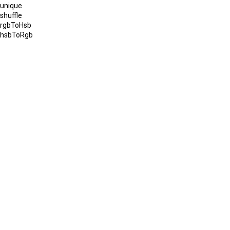
unique
shuffle
rgbToHsb
hsbToRgb