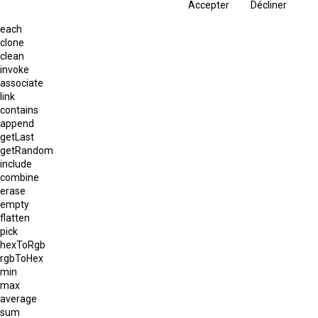
Accepter
Décliner
each
clone
clean
invoke
associate
link
contains
append
getLast
getRandom
include
combine
erase
empty
flatten
pick
hexToRgb
rgbToHex
min
max
average
sum