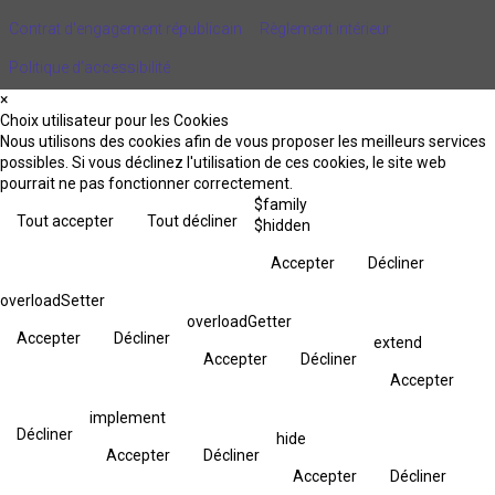
Contrat d'engagement républicain
Règlement intérieur
Politique d’accessibilité
×
Choix utilisateur pour les Cookies
Nous utilisons des cookies afin de vous proposer les meilleurs services
possibles. Si vous déclinez l'utilisation de ces cookies, le site web
pourrait ne pas fonctionner correctement.
$family
Tout accepter
Tout décliner
$hidden
Accepter
Décliner
overloadSetter
overloadGetter
Accepter
Décliner
extend
Accepter
Décliner
Accepter
implement
Décliner
hide
Accepter
Décliner
Accepter
Décliner