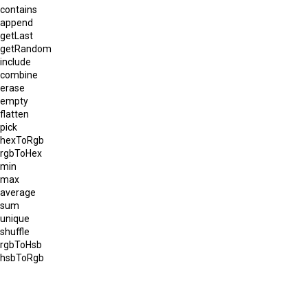
contains
append
getLast
getRandom
include
combine
erase
empty
flatten
pick
hexToRgb
rgbToHex
min
max
average
sum
unique
shuffle
rgbToHsb
hsbToRgb