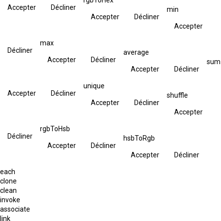
Accepter
Décliner
min
Accepter
Décliner
Accepter
max
Décliner
average
Accepter
Décliner
sum
Accepter
Décliner
unique
Accepter
Décliner
shuffle
Accepter
Décliner
Accepter
rgbToHsb
Décliner
hsbToRgb
Accepter
Décliner
Accepter
Décliner
each
clone
clean
invoke
associate
link