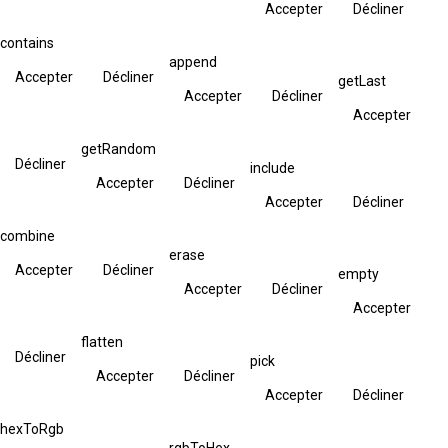
Accepter
Décliner
contains
append
Accepter
Décliner
getLast
Accepter
Décliner
Accepter
getRandom
Décliner
include
Accepter
Décliner
Accepter
Décliner
combine
erase
Accepter
Décliner
empty
Accepter
Décliner
Accepter
flatten
Décliner
pick
Accepter
Décliner
Accepter
Décliner
hexToRgb
rgbToHex