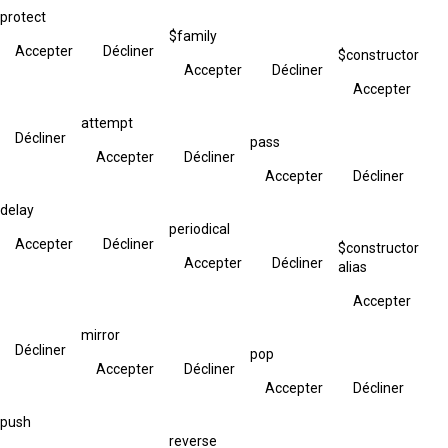
protect
$family
Accepter
Décliner
$constructor
Accepter
Décliner
Accepter
attempt
Décliner
pass
Accepter
Décliner
Accepter
Décliner
delay
periodical
Accepter
Décliner
$constructor
Accepter
Décliner
alias
Accepter
mirror
Décliner
pop
Accepter
Décliner
Accepter
Décliner
push
reverse