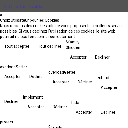
Politique d’accessibilité
×
Choix utilisateur pour les Cookies
Nous utilisons des cookies afin de vous proposer les meilleurs services
possibles. Si vous déclinez l'utilisation de ces cookies, le site web
pourrait ne pas fonctionner correctement.
$family
Tout accepter
Tout décliner
$hidden
Accepter
Décliner
overloadSetter
overloadGetter
Accepter
Décliner
extend
Accepter
Décliner
Accepter
implement
Décliner
hide
Accepter
Décliner
Accepter
Décliner
protect
$family