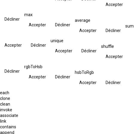
Accepter
max
Décliner
average
Accepter
Décliner
sum
Accepter
Décliner
unique
Accepter
Décliner
shuffle
Accepter
Décliner
Accepter
rgbToHsb
Décliner
hsbToRgb
Accepter
Décliner
Accepter
Décliner
each
clone
clean
invoke
associate
link
contains
append