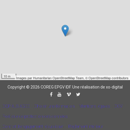
10 m
Images par
Humanitarian OpenStreetMap Team
,
© OpenStreetMap contributors
Copyright © 2026 COREG EPGV IDF.
Une réalisation de xo-digital
CQP ALS AGEE
Choisir une formation
Mentions légales
CGV
Politique de protection des données
Contrat d'engagement républicain
Règlement intérieur