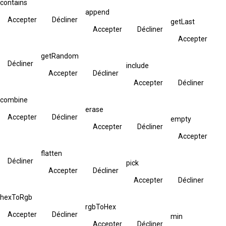
contains
append
Accepter
Décliner
getLast
Accepter
Décliner
Accepter
getRandom
Décliner
include
Accepter
Décliner
Accepter
Décliner
combine
erase
Accepter
Décliner
empty
Accepter
Décliner
Accepter
flatten
Décliner
pick
Accepter
Décliner
Accepter
Décliner
hexToRgb
rgbToHex
Accepter
Décliner
min
Accepter
Décliner