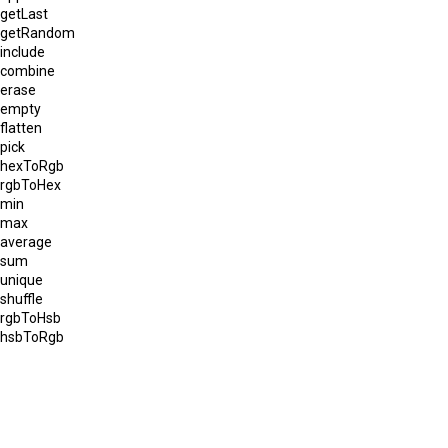
getLast
getRandom
include
combine
erase
empty
flatten
pick
hexToRgb
rgbToHex
min
max
average
sum
unique
shuffle
rgbToHsb
hsbToRgb