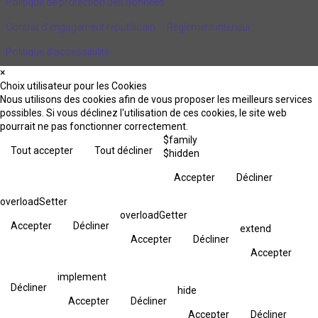
Politique de protection des données
Contrat d'engagement républicain
Règlement intérieur
Politique d’accessibilité
×
Choix utilisateur pour les Cookies
Nous utilisons des cookies afin de vous proposer les meilleurs services
possibles. Si vous déclinez l'utilisation de ces cookies, le site web
pourrait ne pas fonctionner correctement.
$family
Tout accepter
Tout décliner
$hidden
Accepter
Décliner
overloadSetter
overloadGetter
Accepter
Décliner
extend
Accepter
Décliner
Accepter
implement
Décliner
hide
Accepter
Décliner
Accepter
Décliner